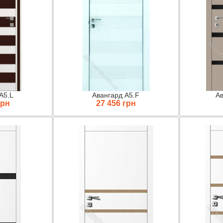
А5.L
Авангард A5.F
Ав
грн
27 456 грн