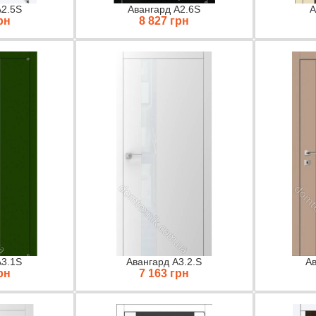
A2.5S
Авангард A2.6S
А
рн
8 827 грн
А3.1S
Авангард А3.2.S
Ав
рн
7 163 грн