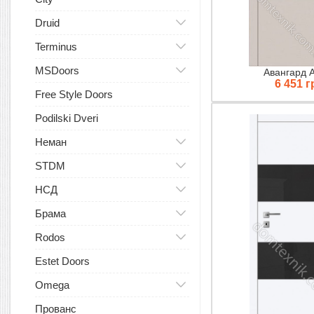
Druid
Terminus
MSDoors
Авангард 
6 451 г
Free Style Doors
Podilski Dveri
Неман
STDM
НСД
Брама
Rodos
Estet Doors
Omega
Прованс