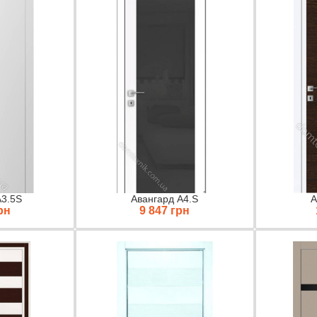
А3.5S
Авангард A4.S
А
рн
9 847 грн