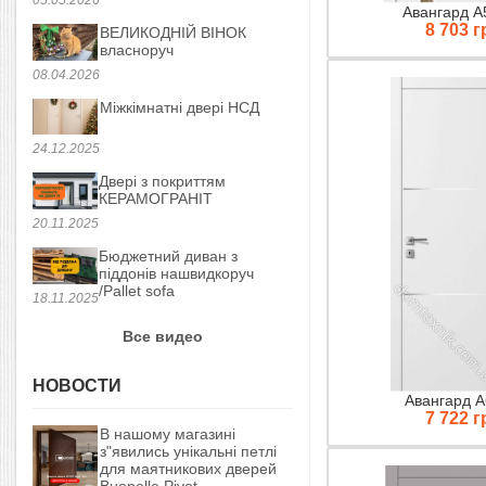
Авангард А
8 703 г
ВЕЛИКОДНІЙ ВІНОК
власноруч
08.04.2026
Міжкімнатні двері НСД
24.12.2025
Двері з покриттям
КЕРАМОГРАНІТ
20.11.2025
Бюджетний диван з
піддонів нашвидкоруч
/Pallet sofa
18.11.2025
Все видео
НОВОСТИ
Авангард A
7 722 г
В нашому магазині
з"явились унікальні петлі
для маятникових дверей
Buonelle Pivot