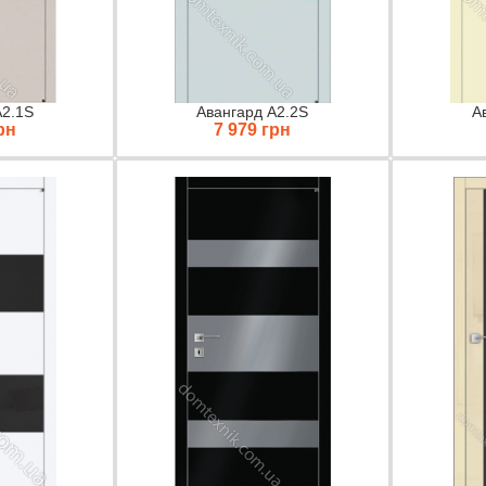
A2.1S
Авангард A2.2S
А
рн
7 979 грн