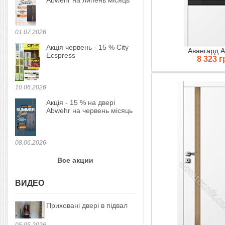
Abwehr на липень місяць
01.07.2026
Акція червень - 15 % City
Авангард A
Ecspress
8 323 г
10.06.2026
Акція - 15 % на двері
Abwehr на червень місяць
08.06.2026
Все акции
ВИДЕО
Приховані двері в підвал
05.05.2026