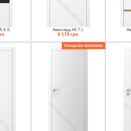
5.6.S
Авангард А5.7.L
Ав
рн
9 178 грн
Складская программа