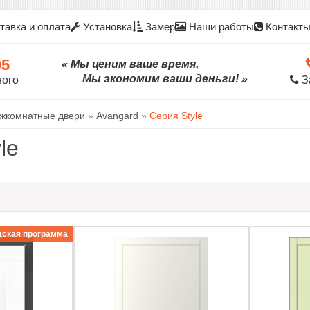
тавка и оплата
Установка
Замер
Наши работы
Контакт
05
« Мы ценим ваше время,
Мы экономим ваши деньги! »
ного
З
жкомнатные двери
»
Avangard
»
Серия Style
le
дская программа