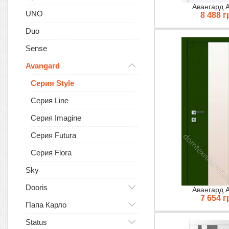
Авангард 
UNO
8 488 г
Duo
Sense
Avangard
Серия Style
Серия Line
Серия Imagine
Серия Futura
Серия Flora
Sky
Dooris
Авангард 
7 654 г
Папа Карло
Status