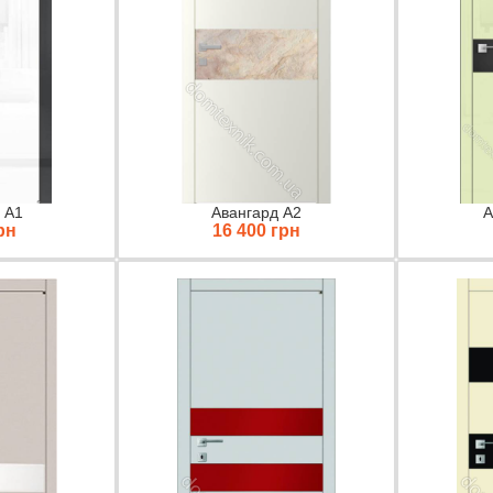
 А1
Авангард А2
А
рн
16 400 грн