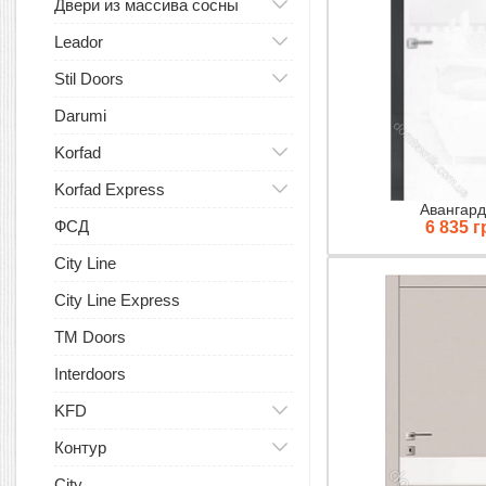
Двери из массива сосны
Leador
Stil Doors
Darumi
Korfad
Korfad Express
Авангард
ФСД
6 835 г
City Line
City Line Express
TM Doors
Interdoors
KFD
Контур
City