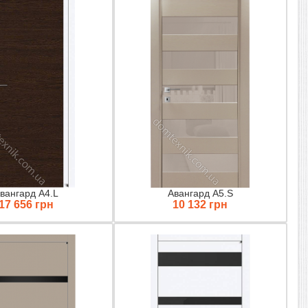
вангард А4.L
Авангард A5.S
17 656 грн
10 132 грн