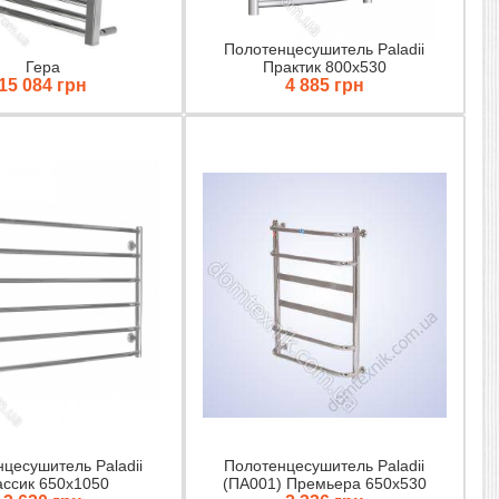
Полотенцесушитель Paladii
Гера
Практик 800х530
15 084 грн
4 885 грн
цесушитель Paladii
Полотенцесушитель Paladii
ассик 650х1050
(ПА001) Премьера 650х530