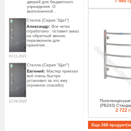
7 460 г
дверей для бюджетного
учреждения. О
выполненной...
Стелла (Серия "Щит")
Александр:
Все четко
отработано : оставил заказ
на обратный звонок,
перезвонили для
принятия...
03.11.2021
Стелла (Серия "Щит")
Евгений:
Мастер приехал
всё очень быстро
установил за что ему
огромное спасибо)
Полотенцесушит
12.06.2020
(РБ243) Станда
2 722 
Еще 268 продукт(о