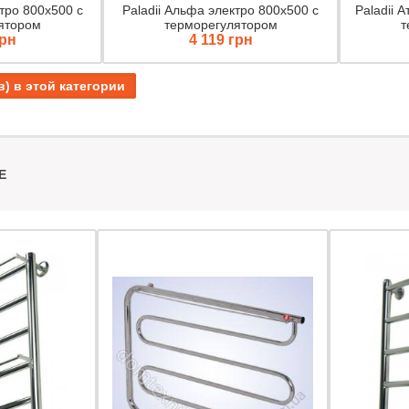
ктро 800х500 с
Paladii Альфа электро 800х500 с
Paladii 
ятором
терморегулятором
т
грн
4 119 грн
в) в этой категории
Е