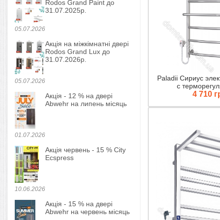
Rodos Grand Paint до
31.07.2025р.
05.07.2026
Акція на міжкімнатні двері
Rodos Grand Lux до
31.07.2026р.
Paladii Сириус эле
05.07.2026
с терморегу
4 710 г
Акція - 12 % на двері
Abwehr на липень місяць
01.07.2026
Акція червень - 15 % City
Ecspress
10.06.2026
Акція - 15 % на двері
Abwehr на червень місяць