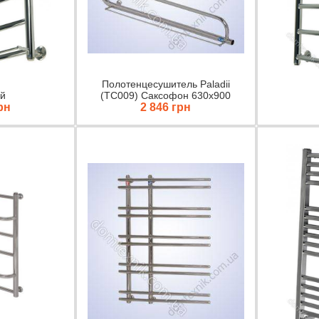
Полотенцесушитель Paladii
й
(ТС009) Саксофон 630х900
рн
2 846 грн