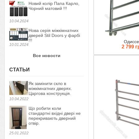
Новий колір Папа Карло,
Чорний матовий !!!
10.04.2024
Нова серія міжкімнатних
дверей Stil Doors у фарбі
!!!
Одиссе
10.01.2024
2 799 г
Все новости
СТАТЬИ
Як замінити скло в
міжкімнатних дверях.
Царгова конструкція.
10.04.2022
Що робити коли
стандартні вхідні двері не
перекривають дверний
отвір.
25.01.2022