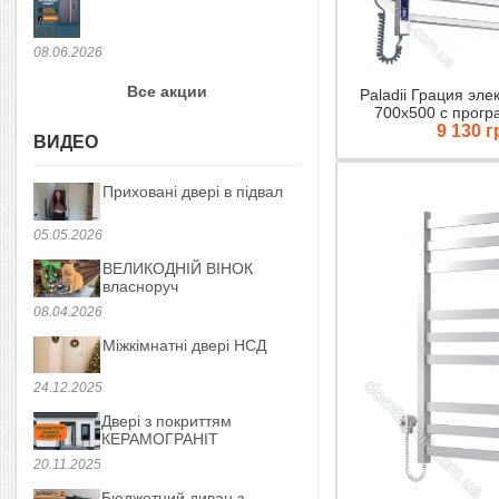
08.06.2026
Все акции
Paladii Грация эле
700х500 с прог
9 130 г
ВИДЕО
Приховані двері в підвал
05.05.2026
ВЕЛИКОДНІЙ ВІНОК
власноруч
08.04.2026
Міжкімнатні двері НСД
24.12.2025
Двері з покриттям
КЕРАМОГРАНІТ
20.11.2025
Бюджетний диван з