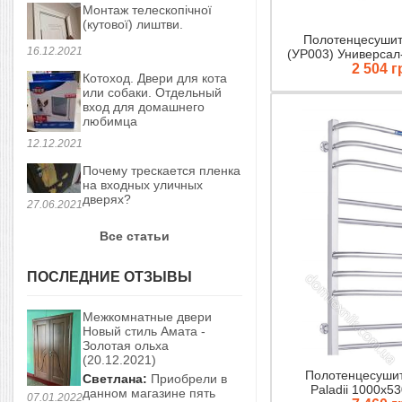
Монтаж телескопічної
(кутової) лиштви.
Полотенцесушите
16.12.2021
(УР003) Универсал
2 504 г
Котоход. Двери для кота
или собаки. Отдельный
вход для домашнего
любимца
12.12.2021
Почему трескается пленка
на входных уличных
дверях?
27.06.2021
Все статьи
ПОСЛЕДНИЕ ОТЗЫВЫ
Межкомнатные двери
Новый стиль Амата -
Золотая ольха
(20.12.2021)
Полотенцесушит
Светлана:
Приобрели в
Paladii 1000х5
данном магазине пять
07.01.2022