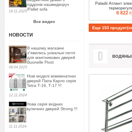
Paladii Атлант эле
піддонів нашвидкоруч
терморегул
/Pallet sofa
18.11.2025
6 822 
Все видео
Еще 153 продукт(о
НОВОСТИ
В нашому магазині
з"явились унікальні петлі
ВОДЯНЫ
для маятникових дверей
Buonelle Pivot
08.04.2025
Нові моделі міжкімнатних
дверей Папа Карло серія
Tetra T-16, T-17 !!!
12.11.2024
Нова серія вхідних
вуличних дверей Strong !!!
11.11.2024