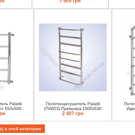
рн
7 905 грн
ель Paladii
Полотенцесушитель Paladii
Полот
рт 550х500
(ПА003) Премьера 1000х530
Иде
грн
2 407 грн
в) в этой категории