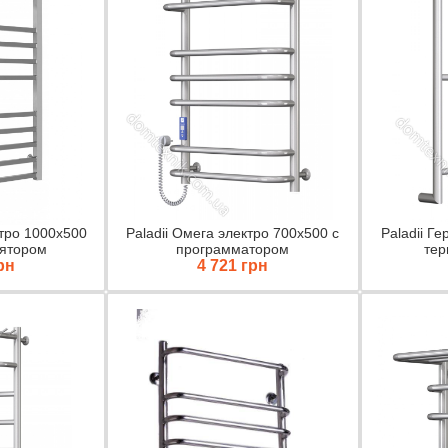
ктро 1000х500
Paladii Омега электро 700х500 с
Paladii Г
лятором
программатором
тер
рн
4 721 грн