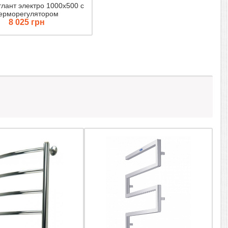
Атлант электро 1000х500 с
ерморегулятором
8 025 грн