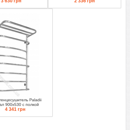
3 630 грн
2 336 грн
енцесушитель Paladii
ал 900х530 с полкой
4 341 грн