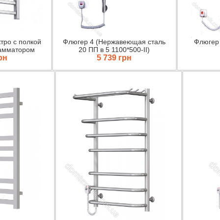
ктро с полкой
Флюгер 4 (Нержавеющая сталь
Флюгер 
рамматором
20 ПП в 5 1100*500-II)
рн
5 739 грн