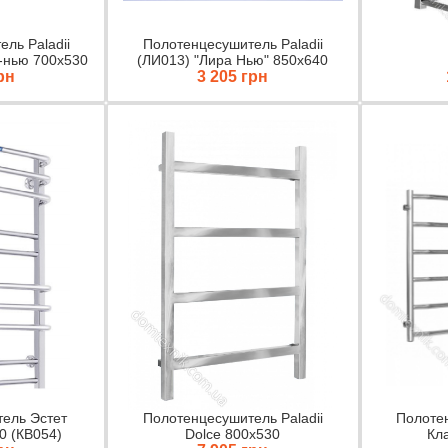
ль Paladii
Полотенцесушитель Paladii
-нью 700х530
(ЛИ013) "Лира Нью" 850х640
рн
3 205 грн
ель Эстет
Полотенцесушитель Paladii
Полотен
30 (КВ054)
Dolce 800х530
Кл