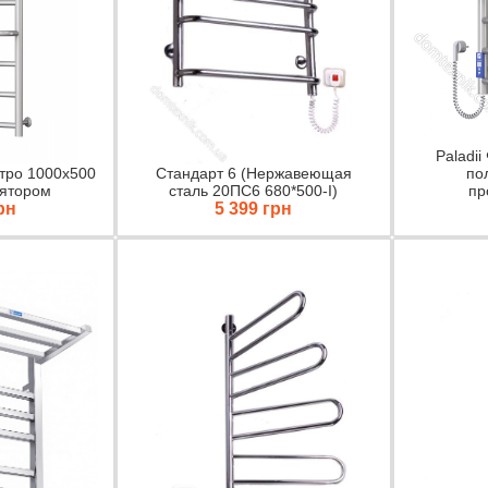
Paladii
ктро 1000х500
Стандарт 6 (Нержавеющая
по
лятором
сталь 20ПС6 680*500-I)
пр
рн
5 399 грн