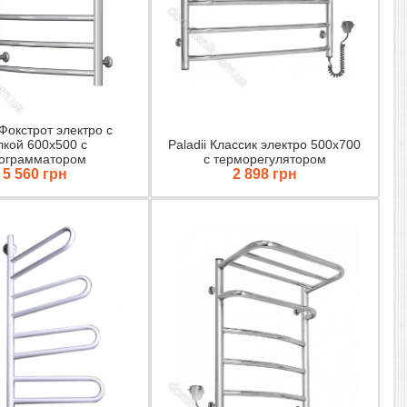
 Фокстрот электро с
лкой 600х500 с
Paladii Классик электро 500х700
ограмматором
с терморегулятором
5 560 грн
2 898 грн