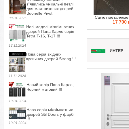
з"явились унікальні петлі
для маятникових дверей
Buonelle Pivot
Салют металл/ме
08.04.2025
17 700 
Нові моделі міжкімнатних
дверей Папа Карло серія
Tetra T-16, T-17 !!!
12.11.2024
ИНТЕР
Нова серія вхідних
вуличних дверей Strong !!!
11.11.2024
Новий колір Папа Карло,
Чорний матовий !!!
10.04.2024
Нова серія міжкімнатних
дверей Stil Doors у фарбі
!!!
10.01.2024