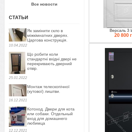
Все новости
СТАТЬИ
Версаль 3 
Як замінити скло в
20 800 
міжкімнатних дверях.
Царгова конструкція.
10.04.2022
Що робити коли
стандартні вхідні двері не
перекривають дверний
отвір.
25.01.2022
Монтаж телескопічної
(кутової) лиштви.
16.12.2021
Котоход. Двери для кота
или собаки. Отдельный
вход для домашнего
любимца
12.12.2021