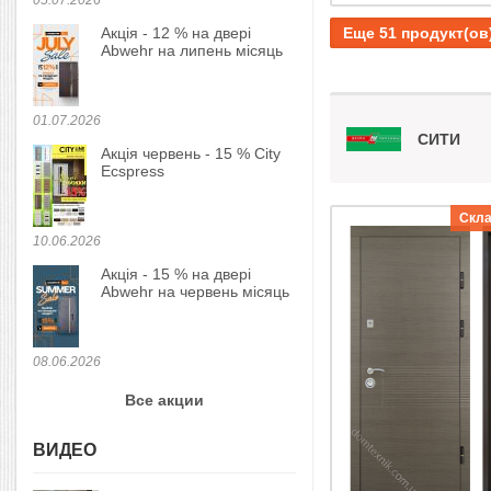
05.07.2026
Еще 51 продукт(ов
Акція - 12 % на двері
Abwehr на липень місяць
01.07.2026
СИТИ
Акція червень - 15 % City
Ecspress
Скла
10.06.2026
Акція - 15 % на двері
Abwehr на червень місяць
08.06.2026
Все акции
ВИДЕО