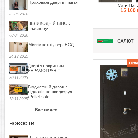
Приховані двері в підвал
Сити Пан
15 100 
05.05.2026
ВЕЛИКОДНІЙ ВІНОК
власноруч
08.04.2026
САЛЮТ
Міжкімнатні двері НСД
24.12.2025
Скла
Двері з покриттям
КЕРАМОГРАНІТ
20.11.2025
Бюджетний диван з
піддонів нашвидкоруч
/Pallet sofa
18.11.2025
Все видео
НОВОСТИ
В нашому магазині