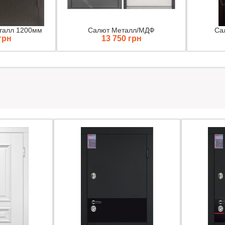
талл 1200мм
Салют Металл/МДФ
Са
грн
13 750 грн