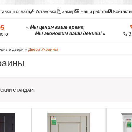
тавка и оплата
Установка
Замер
Наши работы
Контакт
05
« Мы ценим ваше время,
Мы экономим ваши деньги! »
ного
З
одные двери
»
Двери Украины
раины
СКИЙ СТАНДАРТ