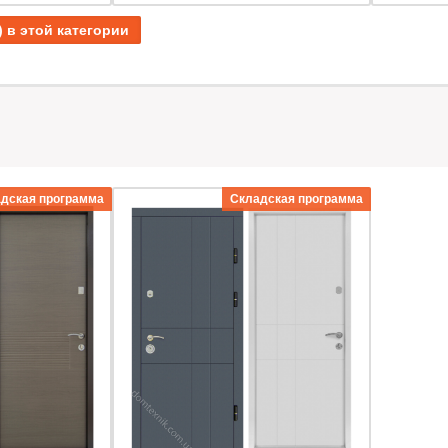
) в этой категории
дская программа
Складская программа