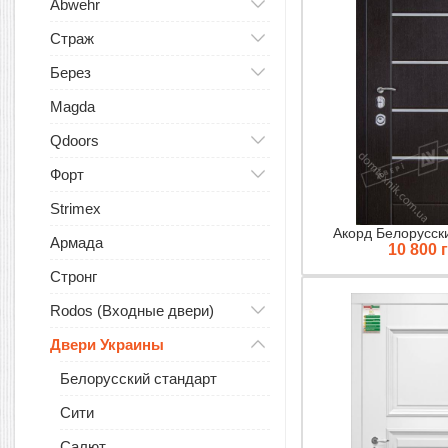
Abwehr
Страж
Берез
Magda
Qdoors
Форт
Strimex
Акорд Белорусск
Армада
10 800 
Стронг
Rodos (Входные двери)
Двери Украины
Белорусский стандарт
Сити
Салют