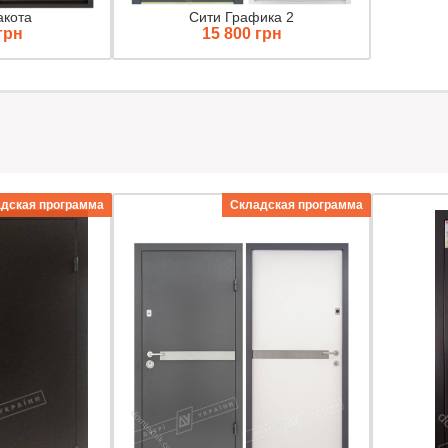
акота
Сити Графика 2
грн
15 800 грн
дская программа
Складская программа