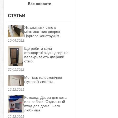
Все новости
СТАТЬИ
Як замінити скло в
міжкімнатних дверях.
Царгова конструкція.
10.04.2022
Що робити коли
стандартні вхідні двері не
перекривають дверний
отвір.
25.01.2022
Монтаж телескопічної
(кутової) лиштви.
16.12.2021
Котоход. Двери для кота
или собаки. Отдельный
вход для домашнего
любимца
12.12.2021