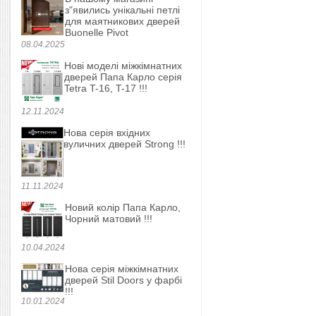
з"явились унікальні петлі
для маятникових дверей
Buonelle Pivot
08.04.2025
Нові моделі міжкімнатних
дверей Папа Карло серія
Tetra T-16, T-17 !!!
12.11.2024
Нова серія вхідних
вуличних дверей Strong !!!
11.11.2024
Новий колір Папа Карло,
Чорний матовий !!!
10.04.2024
Нова серія міжкімнатних
дверей Stil Doors у фарбі
!!!
10.01.2024