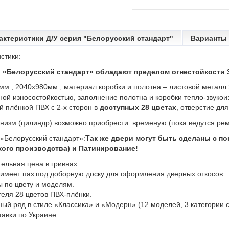
актеристики Д/У серия "Белорусский стандарт"
Варианты 
стики:
«Белорусский стандарт» обладают пределом огнестойкости 30
мм., 2040х980мм., материал коробки и полотна – листовой метал
ной износостойкостью, заполнение полотна и коробки тепло-звук
 плёнкой ПВХ с 2-х сторон в
доступных 28 цветах
, отверстие дл
изм (цилиндр) возможно приобрести: временую (пока ведутся рем
 «Белорусский стандарт»:
Так же двери могут быть сделаны с п
ого производства) и Патинирование!
ельная цена в гривнах.
 имеет паз под доборную доску для оформления дверных откосов.
 по цвету и моделям.
еля 28 цветов ПВХ-плёнки.
й ряд в стиле «Классика» и «Модерн» (12 моделей, 3 категории с
авки по Украине.