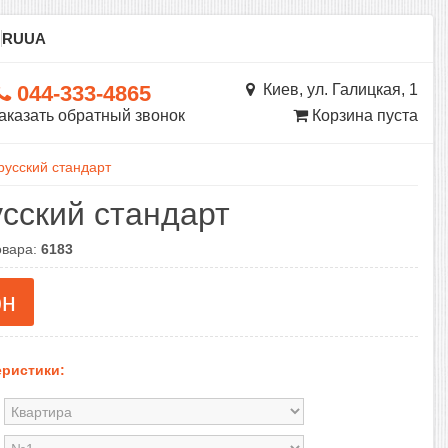
ы
RU
UA
044-333-4865
Киев, ул. Галицкая, 1
аказать обратный звонок
Корзина пуста
русский стандарт
сский стандарт
овара:
6183
рн
ристики: