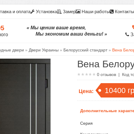
тавка и оплата
Установка
Замер
Наши работы
Контакт
05
« Мы ценим ваше время,
Мы экономим ваши деньги! »
ного
З
одные двери
»
Двери Украины
»
Белорусский стандарт
»
Вена Бело
Вена Белору
0
отзывов | Код т
10400
г
Цена:
Дополнительные характе
Серия