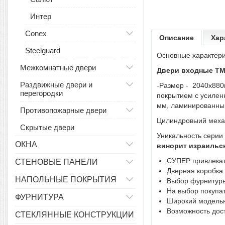
Интер
Conex
Описание
Хар
Steelguard
Основные характери
Межкомнатные двери
Двери входные ТМ 
Раздвижные двери и
-Размер - 2040х880
перегородки
покрытием с усилен
мм, ламинированный
Противопожарные двери
Цилиндровыий механ
Скрытые двери
Уникальность серии
ОКНА
винорит израильск
СУПЕР привлекат
СТЕНОВЫЕ ПАНЕЛИ
Дверная коробка
НАПОЛЬНЫЕ ПОКРЫТИЯ
Выбор фурнитуры
На выбор покупат
ФУРНИТУРА
Широкий модельны
Возможность дост
СТЕКЛЯННЫЕ КОНСТРУКЦИИ