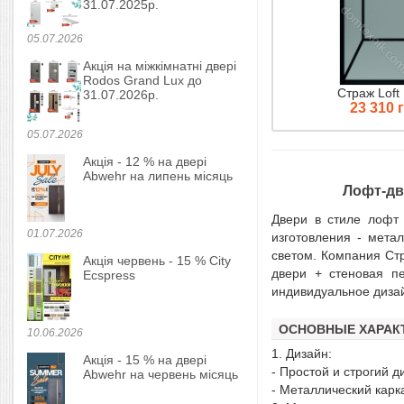
31.07.2025р.
05.07.2026
Акція на міжкімнатні двері
Rodos Grand Lux до
Страж Loft 
31.07.2026р.
23 310 
05.07.2026
Акція - 12 % на двері
Abwehr на липень місяць
Лофт-дв
Двери в стиле лофт 
01.07.2026
изготовления - мета
светом. Компания Стр
Акція червень - 15 % City
двери + стеновая пе
Ecspress
индивидуальное диза
ОСНОВНЫЕ ХАРАКТ
10.06.2026
1. Дизайн:
Акція - 15 % на двері
- Простой и строгий д
Abwehr на червень місяць
- Металлический карк