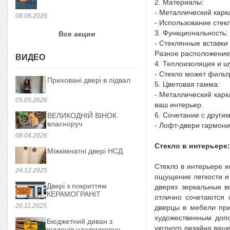
2. Материалы:
- Металлический карк
08.06.2026
- Использование стек
3. Функциональность:
Все акции
- Стеклянные вставки
Разное расположение 
ВИДЕО
4. Теплоизоляция и 
- Стекло может фильт
Приховані двері в підвал
5. Цветовая гамма:
- Металлический карк
05.05.2026
ваш интерьер.
6. Сочетание с други
ВЕЛИКОДНІЙ ВІНОК
власноруч
- Лофт-двери гармони
08.04.2026
Стекло в интерьере
Міжкімнатні двері НСД
Стекло в интерьере 
24.12.2025
ощущение легкости и
Двері з покриттям
дверях зеркальные в
КЕРАМОГРАНІТ
отлично сочетаются 
20.11.2025
дверцы в мебели при
художественным допо
Бюджетний диван з
уютного дизайна ваш
піддонів нашвидкоруч