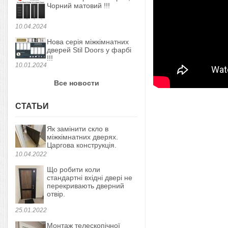
Чорний матовий !!!
10.04.2024
Нова серія міжкімнатних
дверей Stil Doors у фарбі
!!!
10.01.2024
Все новости
СТАТЬИ
Як замінити скло в
міжкімнатних дверях.
Царгова конструкція.
10.04.2022
Що робити коли
стандартні вхідні двері не
перекривають дверний
отвір.
25.01.2022
Монтаж телескопічної