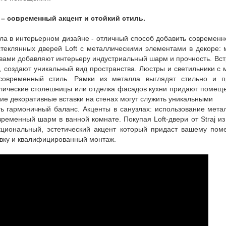
 – современный акцент и стойкий стиль.
ла в интерьерном дизайне - отличный способ добавить современн
теклянных дверей Loft с металлическими элементами в декоре: м
ами добавляют интерьеру индустриальный шарм и прочность. Встр
 создают уникальный вид пространства. Люстры и светильники с 
современный стиль. Рамки из металла выглядят стильно и 
ические столешницы или отделка фасадов кухни придают помещен
кие декоративные вставки на стенах могут служить уникальными
ь гармоничный баланс. Акценты в санузлах: использование метал
ременный шарм в ванной комнате. Покупая Loft-двери от Straj из
циональный, эстетический акцент который придаст вашему по
вку и квалифицированный монтаж.