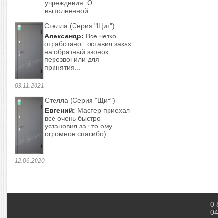
учреждения. О
выполненной...
Стелла (Серия "Щит")
Александр:
Все четко
отработано : оставил заказ
на обратный звонок,
перезвонили для
принятия...
03.11.2021
Стелла (Серия "Щит")
Евгений:
Мастер приехал
всё очень быстро
установил за что ему
огромное спасибо)
12.06.2020
0 
04