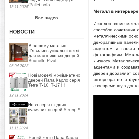
/Pallet sofa
18.11.2025
Металл в интерьере
Все видео
Использование метал
способов сочетания с
НОВОСТИ
металлическими основ
декоративные панели,
В нашому магазині
акцентом и внести 
з"явились унікальні петлі
фотографиям. Металл
для маятникових дверей
Buonelle Pivot
к износу. Металличес
08.04.2025
акцентами и создават
дверей добавляет сов
Нові моделі міжкімнатних
интерьера но и функ
дверей Папа Карло серія
Tetra T-16, T-17 !!!
своевременную доста
12.11.2024
Нова серія вхідних
вуличних дверей Strong !!!
11.11.2024
Новий колір Папа Карло,