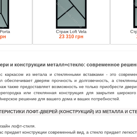
Porta
Страж Loft Vela
Стр
грн
23 310 грн
ери и конструкции металл+стекло: современное решен
с каркасом из метала и стеклянными вставками - это соврем
лл обеспечивает дверям прочность и долговечность, а стеклян
аж также предоставляет возможность не только приобрести двери,
регородка или стеклянная конструкция для закрытия широког
йнерское решение для вашего дома и ваших потребностей.
ЕРИСТИКИ ЛОФТ-ДВЕРЕЙ (КОНСТРУКЦИЙ) ИЗ МЕТАЛЛА И СТ
изайн лофт-стиля.
ас придает конструкции современный вид, а стекло придает легкост