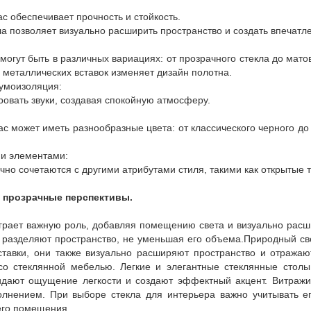
ас обеспечивает прочность и стойкость.
ла позволяет визуально расширить пространство и создать впечатл
 могут быть в различных вариациях: от прозрачного стекла до ма
металлических вставок изменяет дизайн полотна.
шумоизоляция:
ровать звуки, создавая спокойную атмосферу.
ас может иметь разнообразные цвета: от классического черного до
ми элементами:
чно сочетаются с другими атрибутами стиля, такими как открытые 
: прозрачные перспективы.
играет важную роль, добавляя помещению света и визуально расш
 разделяют пространство, не уменьшая его объема.Природный све
ставки, они также визуально расширяют пространство и отражаю
со стеклянной мебелью. Легкие и элегантные стеклянные столы
дают ощущение легкости и создают эффектный акцент. Витражи,
лнением. При выборе стекла для интерьера важно учитывать ег
его помещения.