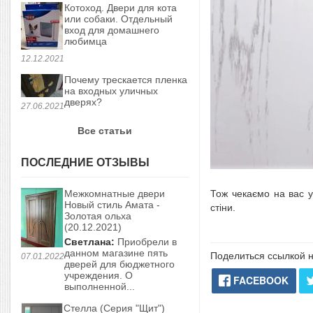
Котоход. Двери для кота
или собаки. Отдельный
вход для домашнего
любимца
12.12.2021
Почему трескается пленка
на входных уличных
дверях?
27.06.2021
Все статьи
ПОСЛЕДНИЕ ОТЗЫВЫ
Межкомнатные двери
Тож чекаємо на вас у
Новый стиль Амата -
стіни.
Золотая ольха
(20.12.2021)
Светлана:
Приобрели в
данном магазине пять
Поделиться ссылкой н
07.01.2022
дверей для бюджетного
учреждения. О
FACEBOOK
выполненной...
Стелла (Серия "Щит")