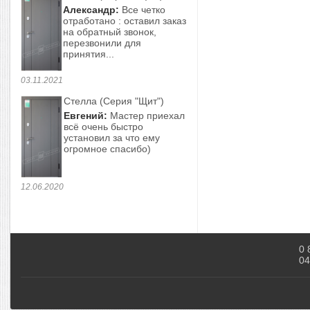
Александр:
Все четко
отработано : оставил заказ
на обратный звонок,
перезвонили для
принятия...
03.11.2021
Стелла (Серия "Щит")
Евгений:
Мастер приехал
всё очень быстро
установил за что ему
огромное спасибо)
12.06.2020
0 
04