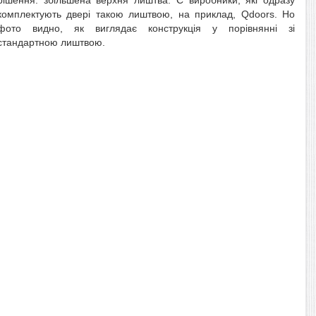
рішення: збільшена верхня лиштва. Є виробники, які одразу
комплектують двері такою лиштвою, на приклад, Qdoors. Но
фото видно, як виглядає конструкція у порівнянні зі
стандартною лиштвою.