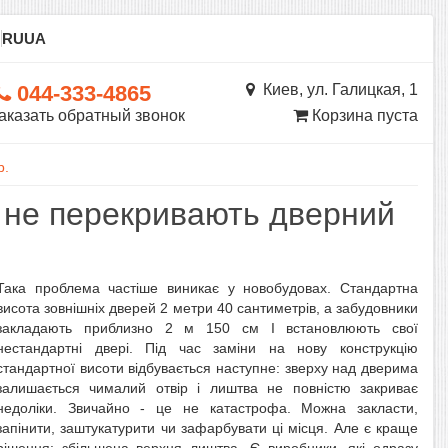
ы
RU
UA
044-333-4865
Киев, ул. Галицкая, 1
аказать обратный звонок
Корзина пуста
р.
і не перекривають дверний
Така проблема частіше виникає у новобудовах. Стандартна
висота зовнішніх дверей 2 метри 40 сантиметрів, а забудовники
закладають приблизно 2 м 150 см І встановлюють свої
нестандартні двері. Під час заміни на нову конструкцію
стандартної висоти відбувається наступне: зверху над дверима
залишається чималий отвір і лиштва не повністю закриває
недоліки. Звичайно - це не катастрофа. Можна закласти,
запінити, заштукатурити чи зафарбувати ці місця. Але є краще