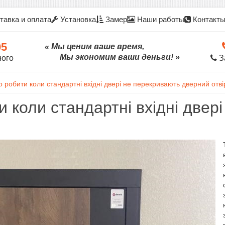
тавка и оплата
Установка
Замер
Наши работы
Контакт
05
« Мы ценим ваше время,
Мы экономим ваши деньги! »
ного
З
 робити коли стандартні вхідні двері не перекривають дверний отві
 коли стандартні вхідні двер