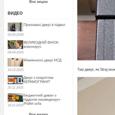
Все акции
ВИДЕО
Приховані двері в підвал
05.05.2026
ВЕЛИКОДНІЙ ВІНОК
власноруч
08.04.2026
Міжкімнатні двері НСД
Такі двері, як Straj 
24.12.2025
Двері з покриттям
КЕРАМОГРАНІТ
20.11.2025
Бюджетний диван з
піддонів нашвидкоруч
/Pallet sofa
18.11.2025
Все видео