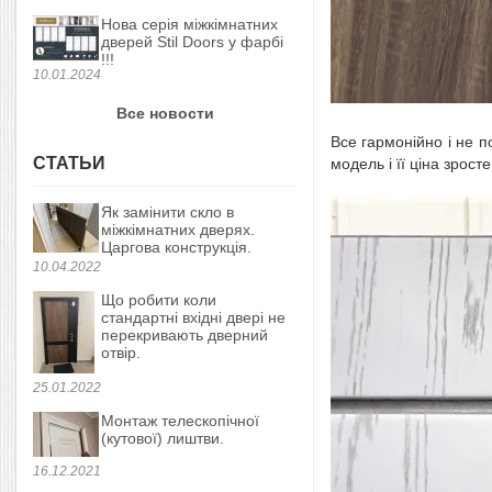
Нова серія міжкімнатних
дверей Stil Doors у фарбі
!!!
10.01.2024
Все новости
Все гармонійно і не п
СТАТЬИ
модель і її ціна зрос
Як замінити скло в
міжкімнатних дверях.
Царгова конструкція.
10.04.2022
Що робити коли
стандартні вхідні двері не
перекривають дверний
отвір.
25.01.2022
Монтаж телескопічної
(кутової) лиштви.
16.12.2021