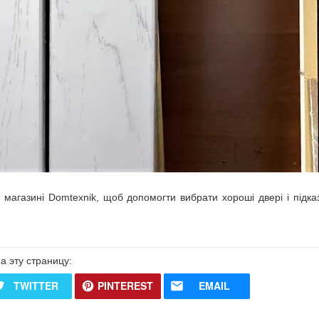
 магазині Domtexnik, щоб допомогти вибрати хороші двері і підка
а эту страницу:
TWITTER
PINTEREST
EMAIL