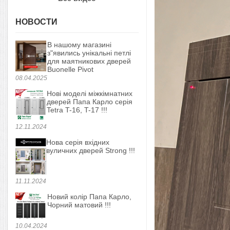
НОВОСТИ
В нашому магазині
з"явились унікальні петлі
для маятникових дверей
Buonelle Pivot
08.04.2025
Нові моделі міжкімнатних
дверей Папа Карло серія
Tetra T-16, T-17 !!!
12.11.2024
Нова серія вхідних
вуличних дверей Strong !!!
11.11.2024
Новий колір Папа Карло,
Чорний матовий !!!
10.04.2024