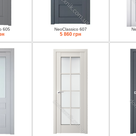
o 605
NeoClassico 607
Ne
рн
5 860 грн