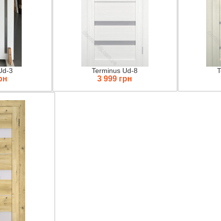
Ud-3
Terminus Ud-8
T
рн
3 999 грн