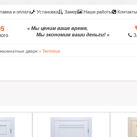
тавка и оплата
Установка
Замер
Наши работы
Контакт
05
« Мы ценим ваше время,
Мы экономим ваши деньги! »
ного
З
жкомнатные двери
»
Terminus