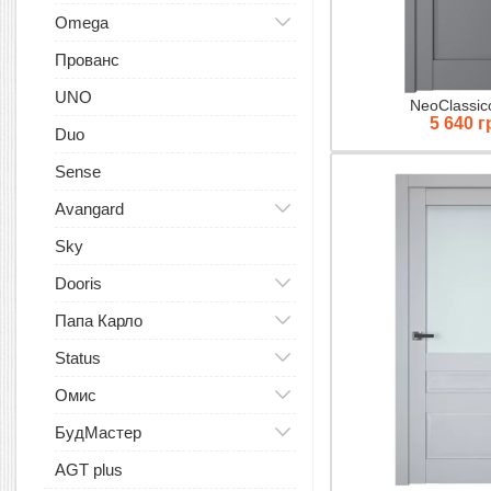
Omega
Прованс
UNO
NeoClassic
5 640 г
Duo
Sense
Avangard
Sky
Dooris
Папа Карло
Status
Омис
БудМастер
AGT plus