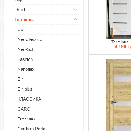
Druid
Terminus
Ud
NeoClassico
Terminus 
4 199 г
Neo-Soft
Fashion
Nanoflex
Elit
Elit plus
КЛАССИКА
CARO
Frezzato
Cardium Porta