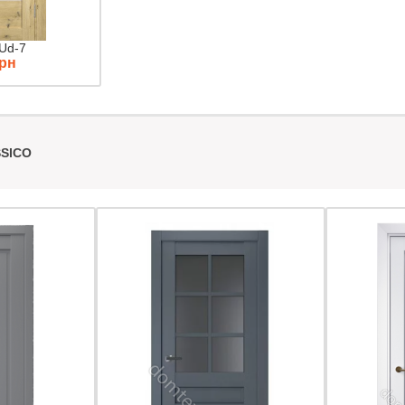
 Ud-7
грн
SICO