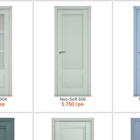
 604
Neo-Soft 606
рн
5 750 грн