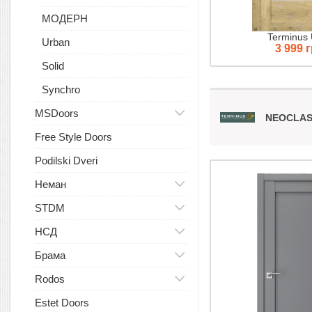
МОДЕРН
Terminus
Urban
3 999 
Solid
Synchro
MSDoors
NEOCLAS
Free Style Doors
Podilski Dveri
Неман
STDM
НСД
Брама
Rodos
Estet Doors