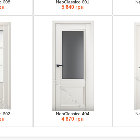
o 608
NeoClassico 601
Ne
рн
5 640 грн
o 602
NeoClassico 404
Ne
рн
4 870 грн