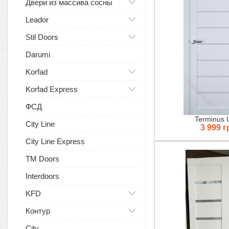
Двери из массива сосны
Leador
Stil Doors
Darumi
Korfad
Korfad Express
ФСД
Terminus 
City Line
3 999 г
City Line Express
TM Doors
Interdoors
KFD
Контур
City