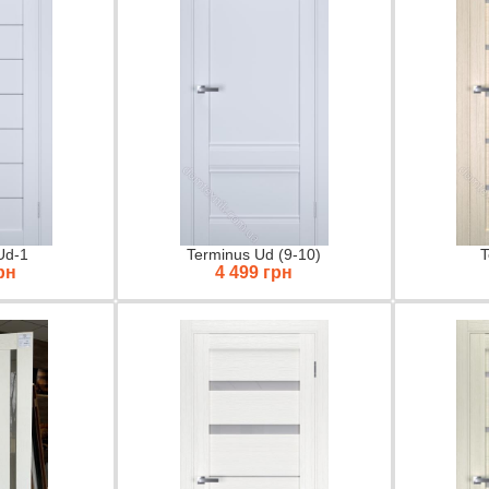
Ud-1
Terminus Ud (9-10)
T
рн
4 499 грн