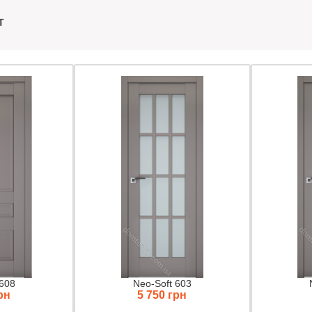
T
 608
Neo-Soft 603
рн
5 750 грн