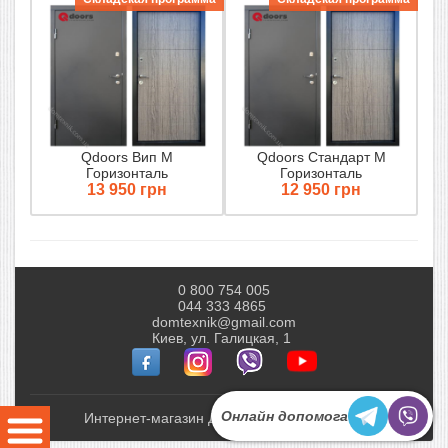
Qdoors Вип М
Qdoors Стандарт М
Горизонталь
Горизонталь
13 950 грн
12 950 грн
0 800 754 005
044 333 4865
domtexnik@gmail.com
Киев, ул. Галицкая, 1
Онлайн допомога
Интернет-магазин Домтехник © 2010-2026