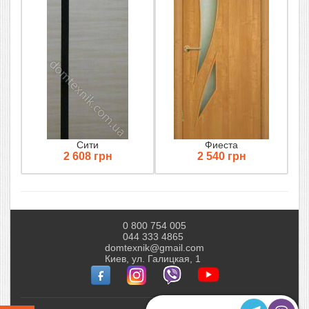
Сити
Фиеста
2 608 грн
2 540 грн
0 800 754 005
044 333 4865
domtexnik@gmail.com
Киев, ул. Галицкая, 1