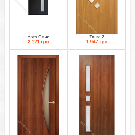
Нота Омис
Танго 2
2 121 грн
1 947 грн