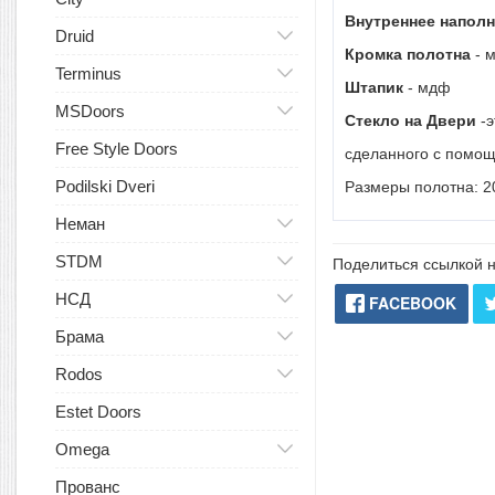
Внутреннее напол
Druid
Кромка полотна
- 
Terminus
Штапик
- мдф
MSDoors
Стекло на Двери
-э
Free Style Doors
сделанного с помощ
Podilski Dveri
Размеры полотна: 20
Неман
STDM
Поделиться ссылкой н
НСД
FACEBOOK
Брама
Rodos
Estet Doors
Omega
Прованс