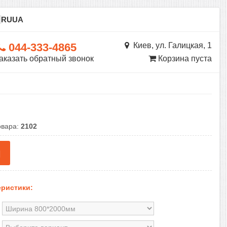
ы
RU
UA
044-333-4865
Киев, ул. Галицкая, 1
аказать обратный звонок
Корзина пуста
овара:
2102
н
ристики: