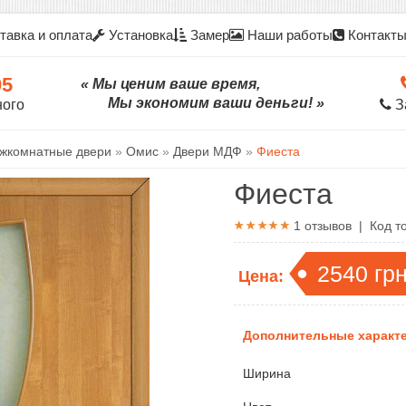
тавка и оплата
Установка
Замер
Наши работы
Контакт
05
« Мы ценим ваше время,
Мы экономим ваши деньги! »
ного
З
жкомнатные двери
»
Омис
»
Двери МДФ
»
Фиеста
Фиеста
1
отзывов | Код т
2540
гр
Цена:
Дополнительные характе
Ширина