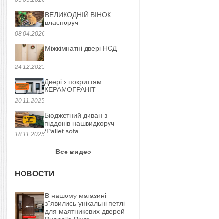
ВЕЛИКОДНІЙ ВІНОК
власноруч
08.04.2026
Міжкімнатні двері НСД
24.12.2025
Двері з покриттям
КЕРАМОГРАНІТ
20.11.2025
Бюджетний диван з
піддонів нашвидкоруч
/Pallet sofa
18.11.2025
Все видео
НОВОСТИ
В нашому магазині
з"явились унікальні петлі
для маятникових дверей
Buonelle Pivot