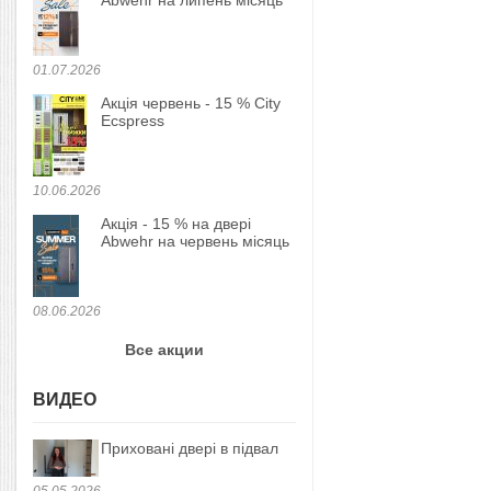
Abwehr на липень місяць
01.07.2026
Акція червень - 15 % City
Ecspress
10.06.2026
Акція - 15 % на двері
Abwehr на червень місяць
08.06.2026
Все акции
ВИДЕО
Приховані двері в підвал
05.05.2026