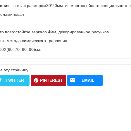
нение
- соты с размером30*20мм. из многослойного специального 
меламиновая
то влагостойкое зеркало 4мм, декорированное рисунком
ью метода химического травления
0Х(60, 70, 80, 90)см.
а эту страницу:
TWITTER
PINTEREST
EMAIL