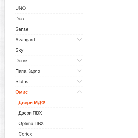
UNO
Duo
Sense
Avangard
Sky
Dooris
Папа Карло
Status
Омис
Двери МДФ
Двери ПВХ
Optima ПВХ
Cortex