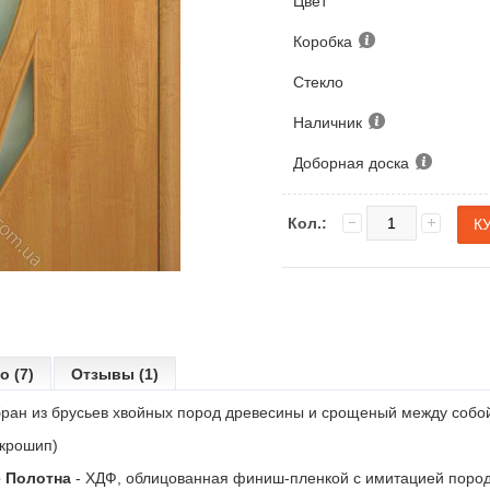
Цвет
Коробка
Стекло
Наличник
Доборная доска
Кол.:
о (7)
Отзывы (1)
ран из брусьев хвойных пород древесины и срощеный между собо
икрошип)
 Полотна
- ХДФ, облицованная финиш-пленкой с имитацией поро