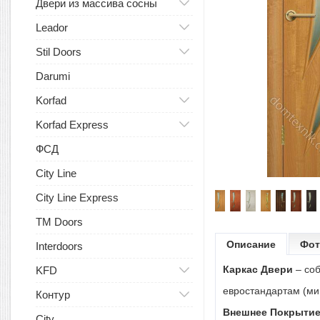
Двери из массива сосны
Leador
Stil Doors
Darumi
Korfad
Korfad Express
ФСД
City Line
City Line Express
TM Doors
Описание
Фот
Interdoors
Каркас Двери
– соб
KFD
евростандартам (м
Контур
Внешнее Покрытие
City