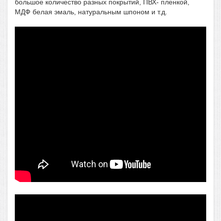
большое количество разных покрытий,
ПВХ- пленкой
,
МДФ белая эмаль
,
натуральным шпоном
и т.д.