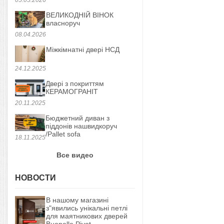
ВЕЛИКОДНІЙ ВІНОК
власноруч
08.04.2026
Міжкімнатні двері НСД
24.12.2025
Двері з покриттям
КЕРАМОГРАНІТ
20.11.2025
Бюджетний диван з
піддонів нашвидкоруч
/Pallet sofa
18.11.2025
Все видео
НОВОСТИ
В нашому магазині
з"явились унікальні петлі
для маятникових дверей
Buonelle Pivot