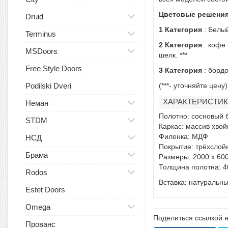
Цветовые решения
Druid
1 Категория
: Белый
Terminus
2 Категория
: кофе 
MSDoors
шелк. ***
Free Style Doors
3 Категория
: бордо
Podilski Dveri
(***- уточняйте цену)
ХАРАКТЕРИСТИК
Неман
Полотно: сосновый 
STDM
Каркас: массив хво
Филенка: МДФ
НСД
Покрытие: трёхслой
Брама
Размеры: 2000 х 600
Толщина полотна: 4
Rodos
Вставка: натуральны
Estet Doors
Omega
Поделиться ссылкой н
Прованс