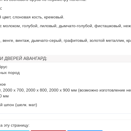
:
 цвет, слоновая кость, кремовый.
с молоком, голубой, лиловый, дымчато-голубой, фисташковый, неж
, венге, винтаж, дымчато-серый, графитовый, золотой металлик, к
И ДВЕРЕЙ АВАНГАРД:
брус
йных пород
ное
, 2000 х 700, 2000 х 800, 2000 х 900 мм (возможно изготовление 
0 мм
й шпон (шелк. мат)
а эту страницу: