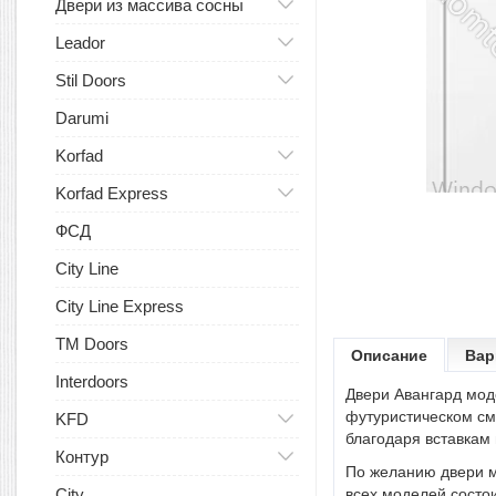
Двери из массива сосны
Leador
Stil Doors
Darumi
Korfad
Korfad Express
ФСД
City Line
City Line Express
TM Doors
Описание
Вар
Interdoors
Двери Авангард мо
футуристическом см
KFD
благодаря вставкам
Контур
По желанию двери м
City
всех моделей состои