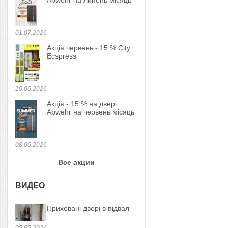
Abwehr на липень місяць
01.07.2026
Акція червень - 15 % City
Ecspress
10.06.2026
Акція - 15 % на двері
Abwehr на червень місяць
08.06.2026
Все акции
ВИДЕО
Приховані двері в підвал
05.05.2026