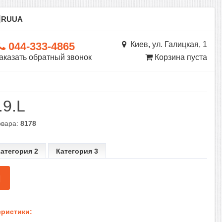
ы
RU
UA
044-333-4865
Киев, ул. Галицкая, 1
аказать обратный звонок
Корзина пуста
.9.L
овара:
8178
атегория 2
Категория 3
н
ристики: