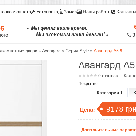
тавка и оплата
Установка
Замер
Наши работы
Контакт
05
« Мы ценим ваше время,
Мы экономим ваши деньги! »
ного
З
жкомнатные двери
»
Avangard
»
Серия Style
»
Авангард А5.9.L
Авангард А5
0
отзывов | Код т
Покрытие:
Категория 1
К
9178
гр
Цена:
Дополнительные характе