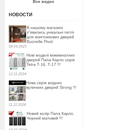
Все видео
НОВОСТИ
В нашому магазині
з"явились унікальні петлі
для маятникових дверей
Buonelle Pivot
08.04.2025
Нові моделі міжкімнатних
дверей Папа Карло серія
Tetra T-16, T-17 !!!
12.11.2024
Нова серія вхідних
вуличних дверей Strong !!!
11.11.2024
Новий колір Папа Карло,
Чорний матовий !!!
10.04.2024