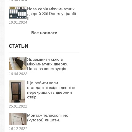
Нова серія міжкімнатних
дверей Stil Doors у фарбі
!!!
10.01.2024
Все новости
СТАТЬИ
Як замінити скло в
міжкімнатних дверях.
Царгова конструкція.
10.04.2022
Що робити коли
стандартні вхідні двері не
перекривають дверний
отвір.
25.01.2022
Монтаж телескопічної
(кутової) лиштви.
16.12.2021