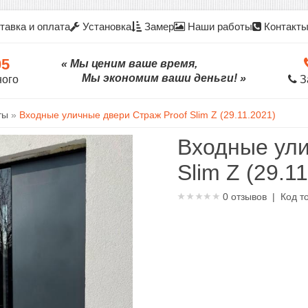
тавка и оплата
Установка
Замер
Наши работы
Контакт
05
« Мы ценим ваше время,
Мы экономим ваши деньги! »
ного
З
ты
»
Входные уличные двери Страж Proof Slim Z (29.11.2021)
Входные ули
Slim Z (29.1
0
отзывов | Код т