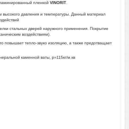
, ламинированный пленкой
VINORIT
.
ием высокого давления и температуры. Данный материал
оздействий
делки стальных дверей наружного применения. Покрытие
ханическим воздействиям).
 Что повышает тепло-звуко изоляцию, а также предотващает
еральной каменной ваты, р=115кг/м.кв