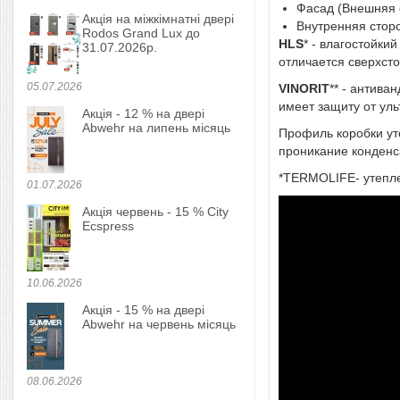
Фасад (Внешняя 
Акція на міжкімнатні двері
Внутренняя стор
Rodos Grand Lux до
HLS
* - влагостойки
31.07.2026р.
отличается сверхст
05.07.2026
VINORIT
** - антив
имеет защиту от уль
Акція - 12 % на двері
Abwehr на липень місяць
Профиль коробки у
проникание конденс
*TERMOLIFE- утепле
01.07.2026
Акція червень - 15 % City
Ecspress
10.06.2026
Акція - 15 % на двері
Abwehr на червень місяць
08.06.2026