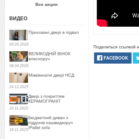
Все акции
ВИДЕО
Приховані двері в підвал
05.05.2026
Поделиться ссылкой н
ВЕЛИКОДНІЙ ВІНОК
FACEBOOK
власноруч
08.04.2026
Міжкімнатні двері НСД
24.12.2025
Двері з покриттям
КЕРАМОГРАНІТ
20.11.2025
Бюджетний диван з
піддонів нашвидкоруч
/Pallet sofa
18.11.2025