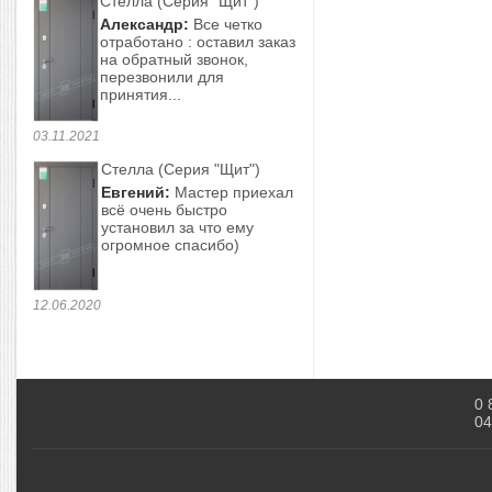
Стелла (Серия "Щит")
Александр:
Все четко
отработано : оставил заказ
на обратный звонок,
перезвонили для
принятия...
03.11.2021
Стелла (Серия "Щит")
Евгений:
Мастер приехал
всё очень быстро
установил за что ему
огромное спасибо)
12.06.2020
0 
04