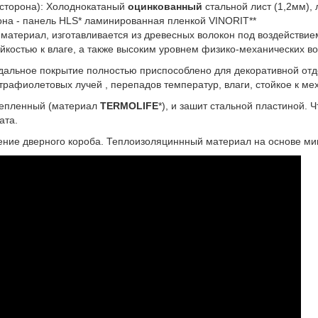
сторона): Холоднокатаный
оцинкованный
стальной лист (1,2мм)
она - панель HLS* ламинированная пленкой VINORIT**
й материал, изготавливается из древесных волокон под воздейств
ойкостью к влаге, а также высоким уровнем физико-механических в
андальное покрытие полностью приспособлено для декоративной от
трафиолетовых лучей , перепадов температур, влаги, стойкое к ме
тепленный (материал
TERMOLIFE
*), и зашит стальной пластиной.
ата.
ние дверного короба. Теплоизоляциннный материал на основе мин