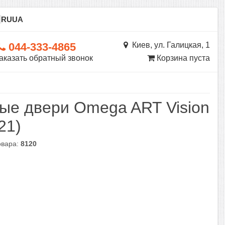
ы
RU
UA
044-333-4865
Киев, ул. Галицкая, 1
аказать обратный звонок
Корзина пуста
ые двери Omega ART Vision
21)
овара:
8120