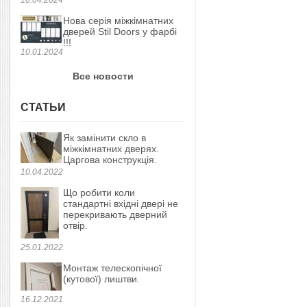
Нова серія міжкімнатних
дверей Stil Doors у фарбі
!!!
10.01.2024
Все новости
СТАТЬИ
Як замінити скло в
міжкімнатних дверях.
Царгова конструкція.
10.04.2022
Що робити коли
стандартні вхідні двері не
перекривають дверний
отвір.
25.01.2022
Монтаж телескопічної
(кутової) лиштви.
16.12.2021