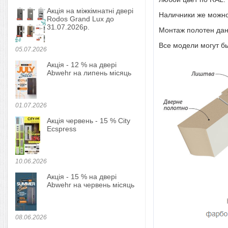
Акція на міжкімнатні двері
Наличники же можно 
Rodos Grand Lux до
31.07.2026р.
Монтаж полотен дан
Все модели могут бы
05.07.2026
Акція - 12 % на двері
Abwehr на липень місяць
01.07.2026
Акція червень - 15 % City
Ecspress
10.06.2026
Акція - 15 % на двері
Abwehr на червень місяць
08.06.2026