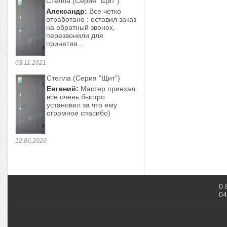
Стелла (Серия "Щит")
Александр:
Все четко
отработано : оставил заказ
на обратный звонок,
перезвонили для
принятия...
03.11.2021
Стелла (Серия "Щит")
Евгений:
Мастер приехал
всё очень быстро
установил за что ему
огромное спасибо)
12.06.2020
0 
04