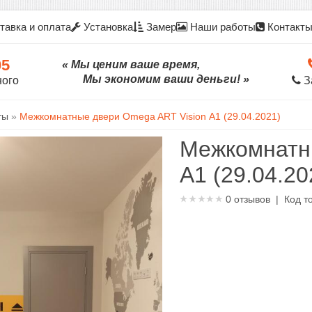
тавка и оплата
Установка
Замер
Наши работы
Контакт
05
« Мы ценим ваше время,
Мы экономим ваши деньги! »
ного
З
ты
»
Межкомнатные двери Omega ART Vision А1 (29.04.2021)
Межкомнатн
А1 (29.04.20
0
отзывов | Код т