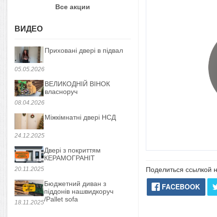
Все акции
ВИДЕО
Приховані двері в підвал
05.05.2026
ВЕЛИКОДНІЙ ВІНОК
власноруч
08.04.2026
Міжкімнатні двері НСД
24.12.2025
Двері з покриттям
КЕРАМОГРАНІТ
20.11.2025
Поделиться ссылкой н
Бюджетний диван з
FACEBOOK
піддонів нашвидкоруч
/Pallet sofa
18.11.2025