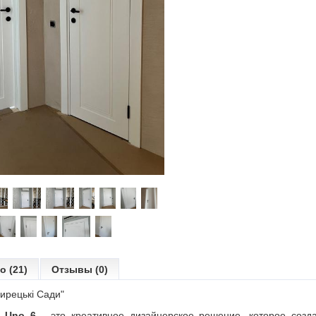
о (21)
Отзывы (0)
ирецькі Сади"
ь
Uno 6
- это креативное дизайнерское решение, которое созд