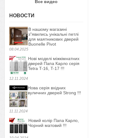
Все видео
НОВОСТИ
В нашому магазині
з"явились унікальні петлі
для маятникових дверей
Buonelle Pivot
08.04.2025
Нові моделі міжкімнатних
дверей Папа Карло серія
Tetra T-16, T-17 !!!
12.11.2024
Нова серія вхідних
вуличних дверей Strong !!!
11.11.2024
Новий колір Папа Карло,
Чорний матовий !!!
10.04.2024