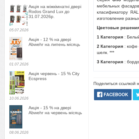
мебельных фасадов,
Акція на міжкімнатні двері
Rodos Grand Lux до
класификатору RAL
31.07.2026р.
изготовление разны
Цветовые решения
05.07.2026
1 Категория
: Белый
Акція - 12 % на двері
Abwehr на липень місяць
2 Категория
: кофе 
шелк. ***
3 Категория
: бордо
01.07.2026
Акція червень - 15 % City
Ecspress
Поделиться ссылкой н
FACEBOOK
10.06.2026
Акція - 15 % на двері
Abwehr на червень місяць
08.06.2026