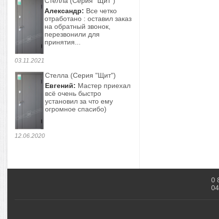
Стелла (Серия "Щит")
Александр:
Все четко
отработано : оставил заказ
на обратный звонок,
перезвонили для
принятия...
03.11.2021
Стелла (Серия "Щит")
Евгений:
Мастер приехал
всё очень быстро
установил за что ему
огромное спасибо)
12.06.2020
0 
04