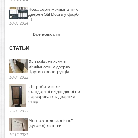
Нова серія міжкімнатних
дверей Stil Doors у фарбі
!!!
10.01.2024
Все новости
СТАТЬИ
Як замінити скло в
міжкімнатних дверях.
Царгова конструкція.
10.04.2022
Що робити коли
стандартні вхідні двері не
перекривають дверний
отвір.
25.01.2022
Монтаж телескопічної
(кутової) лиштви.
16.12.2021