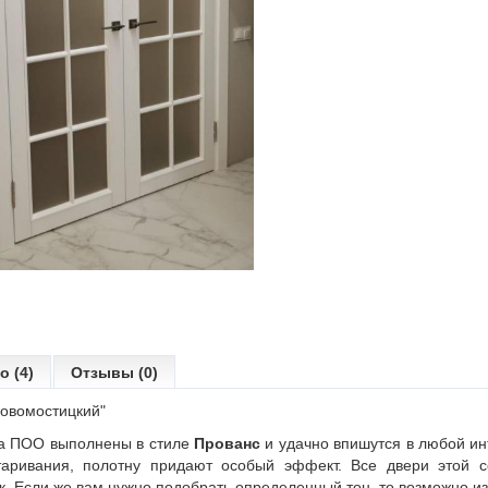
о (4)
Отзывы (0)
Новомостицкий"
а ПОО
выполнены в стиле
Прованс
и удачно впишутся в любой ин
старивания, полотну придают особый эффект. Все двери этой
к. Если же вам нужно подобрать определенный тон, то возможно и