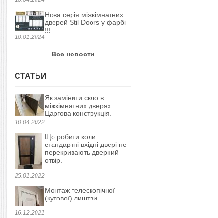
Нова серія міжкімнатних
дверей Stil Doors у фарбі
!!!
10.01.2024
Все новости
СТАТЬИ
Як замінити скло в
міжкімнатних дверях.
Царгова конструкція.
10.04.2022
Що робити коли
стандартні вхідні двері не
перекривають дверний
отвір.
25.01.2022
Монтаж телескопічної
(кутової) лиштви.
16.12.2021