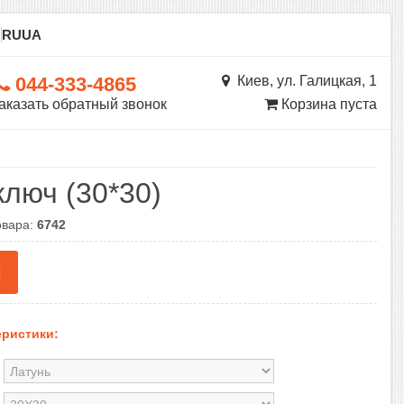
ы
RU
UA
044-333-4865
Киев, ул. Галицкая, 1
аказать обратный звонок
Корзина пуста
ключ (30*30)
овара:
6742
н
ристики: