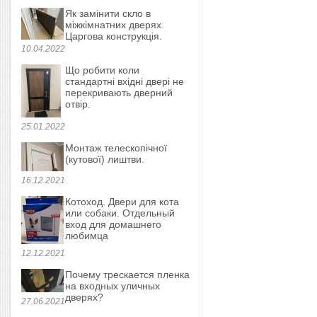
Як замінити скло в
міжкімнатних дверях.
Царгова конструкція.
10.04.2022
Що робити коли
стандартні вхідні двері не
перекривають дверний
отвір.
25.01.2022
Монтаж телескопічної
(кутової) лиштви.
16.12.2021
Котоход. Двери для кота
или собаки. Отдельный
вход для домашнего
любимца
12.12.2021
Почему трескается пленка
на входных уличных
дверях?
27.06.2021