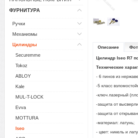
ФУРНИТУРА
Ручки
Механизмы
Цилиндры
Описание
Фот
Securemme
Цилиндр Iseo R7 п
Tokoz
Технические харак
ABLOY
- 6 пинов из нержа
-5 класс взломостой
Kale
-ключ лазерный (пло
MUL-T-LOCK
-защита от высверл
Evva
-защита от открыва
MOTTURA
-материал: латунь;
Iseo
- цвет: никель и лату