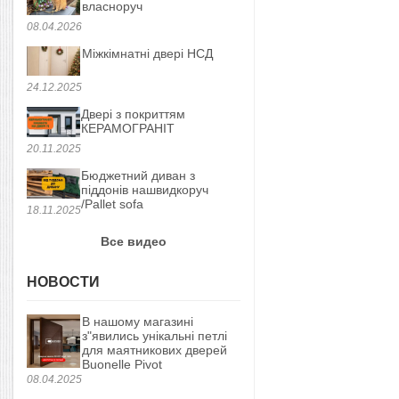
власноруч
08.04.2026
Міжкімнатні двері НСД
24.12.2025
Двері з покриттям
КЕРАМОГРАНІТ
20.11.2025
Бюджетний диван з
піддонів нашвидкоруч
/Pallet sofa
18.11.2025
Все видео
НОВОСТИ
В нашому магазині
з"явились унікальні петлі
для маятникових дверей
Buonelle Pivot
08.04.2025