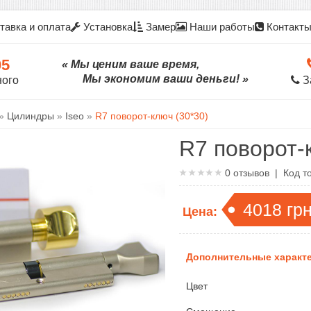
тавка и оплата
Установка
Замер
Наши работы
Контакт
05
« Мы ценим ваше время,
Мы экономим ваши деньги! »
ного
З
»
Цилиндры
»
Iseo
»
R7 поворот-ключ (30*30)
R7 поворот-
0
отзывов | Код т
4018
гр
Цена:
Дополнительные характе
Цвет