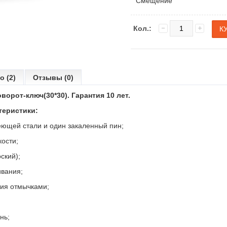
Смещение
Кол.:
о (2)
Отзывы (0)
оворот-ключ(30*30).
Гарантия 10 лет.
теристики:
веющей стали и один закаленный пин;
кости;
ский);
ивания;
ния отмычками;
нь;