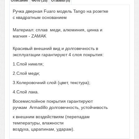
Описание
Фото (10)
Отзывы (0)
Ручка
дверная Fuaro
модель
Tango
на
розетке
с квадратным
основанием
Материал
:
сплав
меди
,
алюминия
,
цинка
и
магния -
ZAMAK
Красивый внешний вид и долговечность в
эксплуатации гарантируют 4 слоя покрытия:
1.Слой никеля;
2.Слой меди;
3.Колеровочний слой (цвет, текстура);
4.Слой лака.
Восемислойное
покрытия гарантируют
ручкам
Armadillo
долговечность,
устойчивость
к
внешним воздействиям (
перепадам
температуры,
влажности
воздуха,
царапинам
,
ударам
).