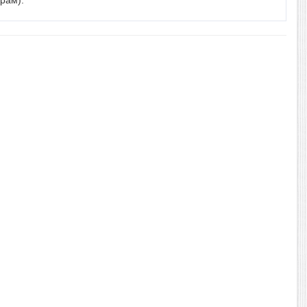
арам
).