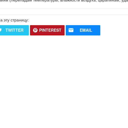
иям (
перепадам
температуры,
влажности
воздуха,
царапинам
,
уд
а эту страницу:
TWITTER
PINTEREST
EMAIL