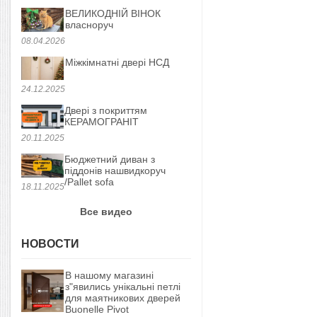
ВЕЛИКОДНІЙ ВІНОК
власноруч
08.04.2026
Міжкімнатні двері НСД
24.12.2025
Двері з покриттям
КЕРАМОГРАНІТ
20.11.2025
Бюджетний диван з
піддонів нашвидкоруч
/Pallet sofa
18.11.2025
Все видео
НОВОСТИ
В нашому магазині
з"явились унікальні петлі
для маятникових дверей
Buonelle Pivot