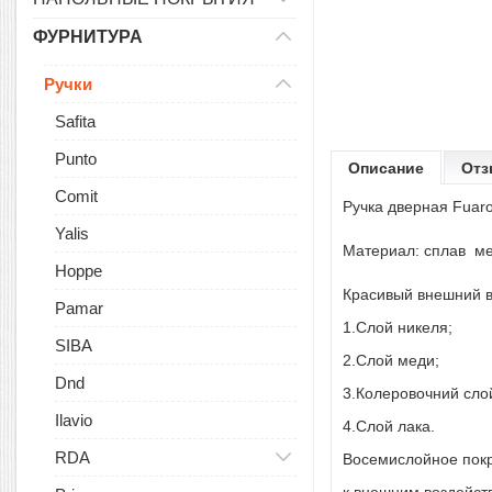
ФУРНИТУРА
Ручки
Safita
Punto
Описание
Отз
Comit
Ручка
дверная Fuar
Yalis
Материал
:
сплав
м
Hoppe
Красивый внешний ви
Pamar
1.Слой никеля;
SIBA
2.Слой меди;
Dnd
3.Колеровочний слой 
Ilavio
4.Слой лака.
RDA
Восемислойное
покр