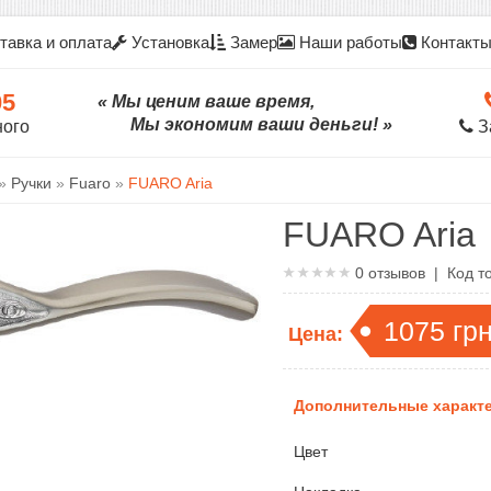
тавка и оплата
Установка
Замер
Наши работы
Контакт
05
« Мы ценим ваше время,
Мы экономим ваши деньги! »
ного
З
»
Ручки
»
Fuaro
»
FUARO Aria
FUARO Aria
0
отзывов | Код т
1075
гр
Цена:
Дополнительные характе
Цвет