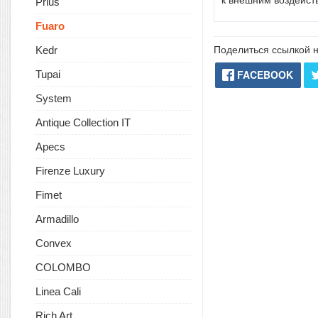
к
внешним воздейств
Prius
Fuaro
Kedr
Поделиться ссылкой н
FACEBOOK
Tupai
System
Antique Collection IT
Apecs
Firenze Luxury
Fimet
Armadillo
Convex
COLOMBO
Linea Cali
Rich Art