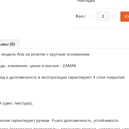
Накладка
Кол.:
ывы (0)
o
модель
Aria
на
розетке с круглым
основанием
еди
,
алюминия
,
цинка
и магния -
ZAMAK
д и долговечность в эксплуатации гарантируют 4 слоя покрытия:
(цвет, текстура);
ытия гарантируют ручкам Fuaro
долговечность
,
устойчивость