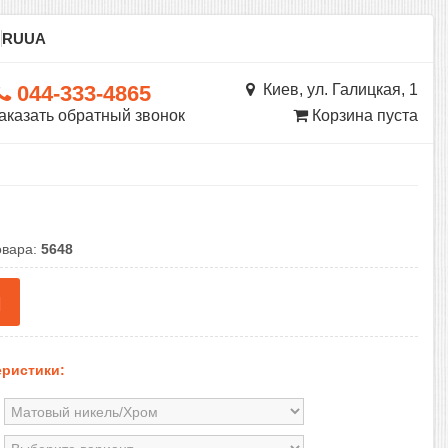
ы
RU
UA
044-333-4865
Киев, ул. Галицкая, 1
аказать обратный звонок
Корзина пуста
овара:
5648
н
ристики: