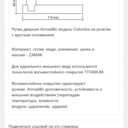
Ручка
дверная Armadillo модель Columba
на
розетке
с круглым
основанием
Материал
:
сплав
меди
,
алюминия
,
цинка
и
магния -
ZAMAK
Для
идеального внешнего вида используется
технология восьмислойного покрытия TITANIUM.
Восемислойное
покрытия гарантируют
ручкам
Armadillo
долговечность,
устойчивость
к
внешним воздействиям (
перепадам
температуры,
влажности
воздуха,
царапинам
,
ударам
).
Поделиться ссылкой на эту страницу: