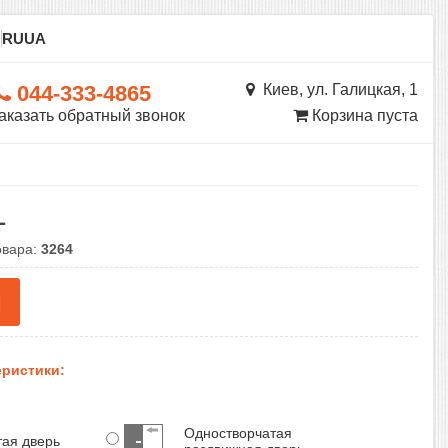
ы
RU
UA
044-333-4865
Киев, ул. Галицкая, 1
аказать обратный звонок
Корзина пуста
1
овара:
3264
н
ристики:
Одностворчатая
тая дверь