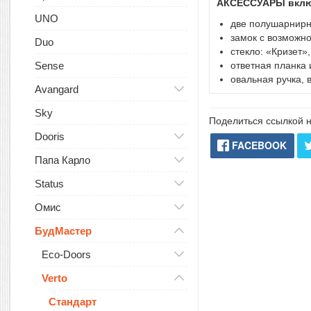
АКСЕССУАРЫ вклю
UNO
две полушарнирн
замок с возможно
Duo
стекло: «Кризет»
ответная планка 
Sense
овальная ручка, 
Avangard
Sky
Поделиться ссылкой н
Dooris
FACEBOOK
Папа Карло
Status
Омис
БудМастер
Eco-Doors
Verto
Стандарт