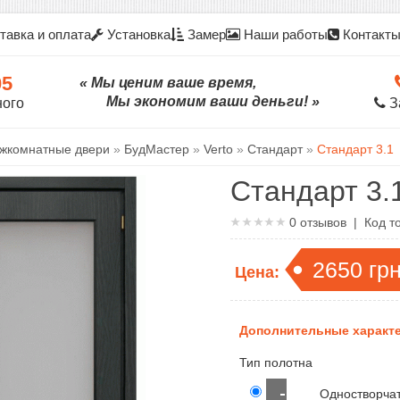
тавка и оплата
Установка
Замер
Наши работы
Контакт
05
« Мы ценим ваше время,
Мы экономим ваши деньги! »
ного
З
жкомнатные двери
»
БудМастер
»
Verto
»
Стандарт
»
Стандарт 3.1
Стандарт 3.
0
отзывов | Код т
2650
гр
Цена:
Дополнительные характе
Тип полотна
Одностворча