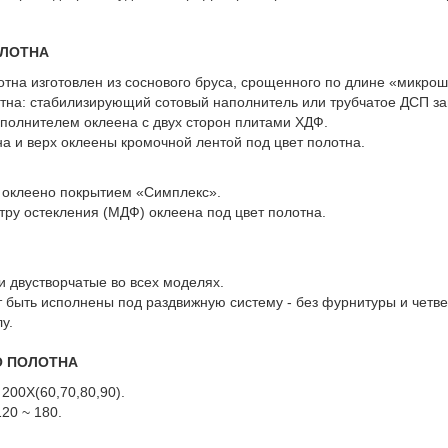
ОЛОТНА
отна изготовлен из соснового бруса, срощенного по длине «микро
тна: стабилизирующий сотовый наполнитель или трубчатое ДСП з
аполнителем оклеена с двух сторон плитами ХДФ.
а и верх оклеены кромочной лентой под цвет полотна.
 оклеено покрытием «Симплекс».
ру остекления (МДФ) оклеена под цвет полотна.
 двустворчатые во всех моделях.
т быть исполнены под раздвижную систему - без фурнитуры и четв
у.
О ПОЛОТНА
200X(60,70,80,90).
20 ~ 180.