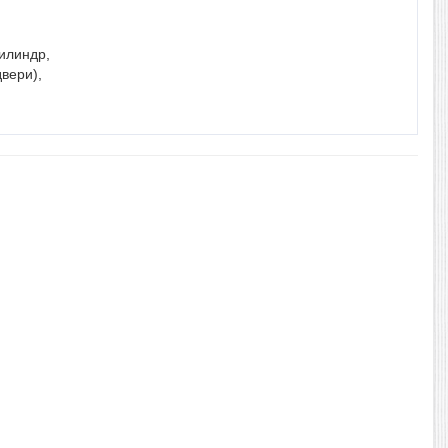
илиндр,
вери),