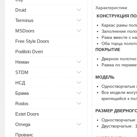
Характеристики
Druid
КОНСТРУКЦИЯ П
Terminus
Каркас рамы пол
MSDoors
Заполнение поло
Рама вместе с н
Free Style Doors
Оба торца полотн
ПОКРЫТИЕ
Podilski Dveri
Дверное полотно
Неман
Рамка по перимет
STDM
МОДЕЛЬ
НСД
Одностворчатые и
Все модели могу
Брама
крепящийся к пол
Rodos
РАЗМЕР ДВЕРНОГ
Estet Doors
Одностворчатые: 
Omega
Двустворчатые: 1
Прованс