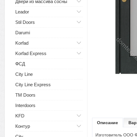
Двери из массива сосны
Leador
Stil Doors
Darumi
Korfad
Korfad Express
ФСД
City Line
City Line Express
TM Doors
Interdoors
KFD
Описание
Вар
Контур
Изготовитель ООО Ф
City