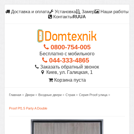
Доставка и оплата
Установка
Замер
Наши работы
Контакты
RU
UA
0800-754-005
Бесплатно с мобильного
044-333-4865
Заказать обратный звонок
Киев, ул. Галицкая, 1
Корзина пуста
Главная
»
Двери
»
Входные двери
»
Страж
»
Серия Proof-улица
»
Proof Pf1.5 Party A Double