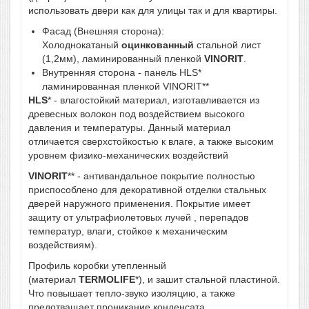
использовать двери как для улицы так и для квартиры.
Фасад (Внешняя сторона):
Холоднокатаный
оцинкованный
стальной лист
(1,2мм), ламинированный пленкой
VINORIT
.
Внутренняя сторона - панель HLS*
ламинированная пленкой VINORIT**
HLS
* - влагостойкий материал, изготавливается из
древесных волокон под воздействием высокого
давления и температуры. Данный материал
отличается сверхстойкостью к влаге, а также высоким
уровнем физико-механических воздействий
VINORIT
** - антивандальное покрытие полностью
приспособлено для декоративной отделки стальных
дверей наружного применения. Покрытие имеет
защиту от ультрафиолетовых лучей , перепадов
температур, влаги, стойкое к механическим
воздействиям).
Профиль коробки утепленный
(материал
TERMOLIFE
*), и зашит стальной пластиной.
Что повышает тепло-звуко изоляцию, а также
предотващает проникание конденсата.