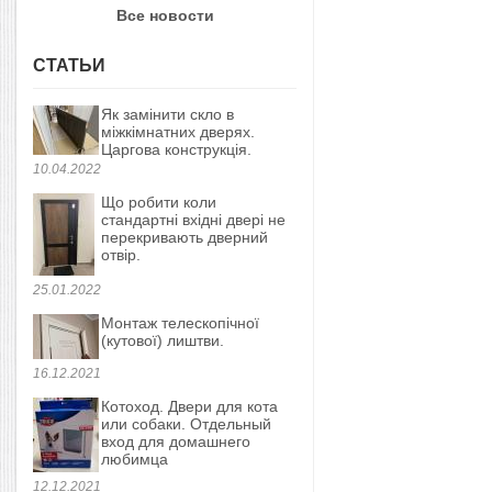
Все новости
СТАТЬИ
Як замінити скло в
міжкімнатних дверях.
Царгова конструкція.
10.04.2022
Що робити коли
стандартні вхідні двері не
перекривають дверний
отвір.
25.01.2022
Монтаж телескопічної
(кутової) лиштви.
16.12.2021
Котоход. Двери для кота
или собаки. Отдельный
вход для домашнего
любимца
12.12.2021