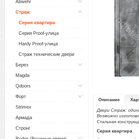
Abwehr
Страж
Серия квартира
Серия Proof-улица
Hardy Proof-улица
Страж технические двери
Берез
Magda
Qdoors
Форт
Описание
Хар
Strimex
Двери Страж: один
Возможно изготовл
Армада
Стальная конструкц
Стронг
Серия квартира
Rodos (Входные двери)