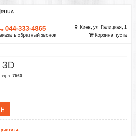
ы
RU
UA
044-333-4865
Киев, ул. Галицкая, 1
аказать обратный звонок
Корзина пуста
 3D
овара:
7560
рн
ристики: