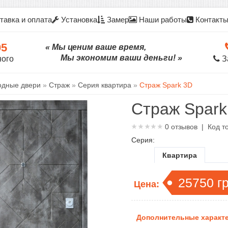
тавка и оплата
Установка
Замер
Наши работы
Контакт
05
« Мы ценим ваше время,
Мы экономим ваши деньги! »
ного
З
одные двери
»
Страж
»
Серия квартира
»
Страж Spark 3D
Страж Spark
0
отзывов | Код т
Серия:
Квартира
25750
г
Цена:
Дополнительные характе