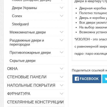
Двери в квартиру С
Двери Украины
Дверная коробка
Полотно толщино
Conex
Дверь и коробка
Все двери укомп
Steelguard
На выбор заказч
Межкомнатные двери
Возможна установ
*ИЗОЛОН - это элас
Раздвижные двери и
перегородки
с равномерной закры
Противопожарные двери
гидро- паро-изоляци
Скрытые двери
ОКНА
Поделиться ссылкой н
СТЕНОВЫЕ ПАНЕЛИ
FACEBOOK
НАПОЛЬНЫЕ ПОКРЫТИЯ
ФУРНИТУРА
СТЕКЛЯННЫЕ КОНСТРУКЦИИ