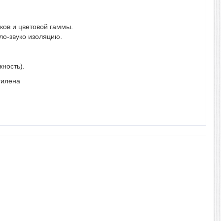
ов и цветовой гаммы.
ло-звуко изоляцию.
ность).
этилена