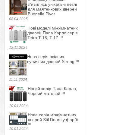
з"явились унікальні петлі
для маятникових дверей
Buonelle Pivot
08.04.2025
Нові моделі міжкімнатних
дверей Папа Карло серія
Tetra T-16, T-17 !!!
12.11.2024
Нова серія вхідних
вуличних дверей Strong !!!
11.11.2024
Новий колір Папа Карло,
Чорний матовий !!!
10.04.2024
Нова серія міжкімнатних
дверей Stil Doors у фарбі
!!!
10.01.2024