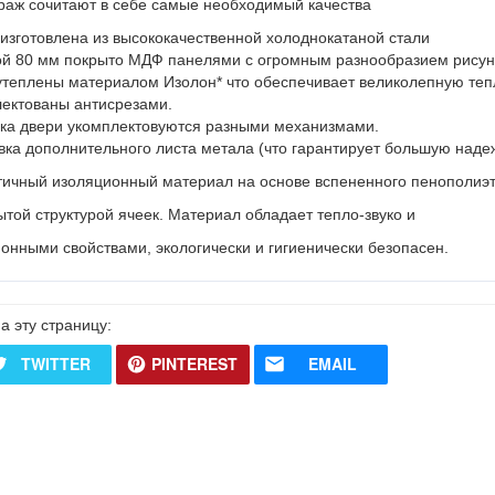
траж сочитают в себе самые необходимый качества
 изготовлена из высококачественной холоднокатаной стали
й 80 мм покрыто МДФ панелями с огромным разнообразием рисунк
 утеплены материалом Изолон* что обеспечивает великолепную теп
лектованы антисрезами.
ика двери укомплектовуются разными механизмами.
ка дополнительного листа метала (что гарантирует большую надеж
тичный изоляционный материал на основе вспененного пенополи
той структурой ячеек. Материал обладает тепло-звуко и
онными свойствами, экологически и гигиенически безопасен.
а эту страницу:
TWITTER
PINTEREST
EMAIL