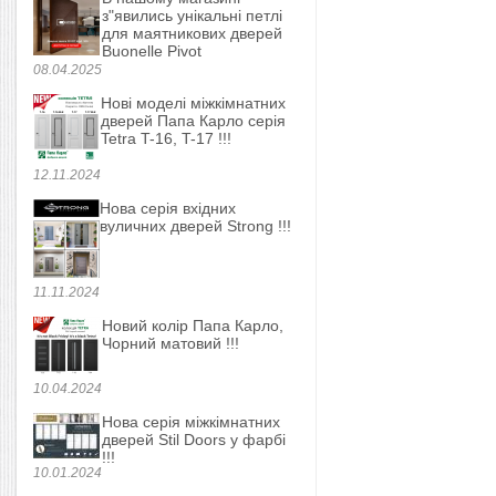
з"явились унікальні петлі
для маятникових дверей
Buonelle Pivot
08.04.2025
Нові моделі міжкімнатних
дверей Папа Карло серія
Tetra T-16, T-17 !!!
12.11.2024
Нова серія вхідних
вуличних дверей Strong !!!
11.11.2024
Новий колір Папа Карло,
Чорний матовий !!!
10.04.2024
Нова серія міжкімнатних
дверей Stil Doors у фарбі
!!!
10.01.2024