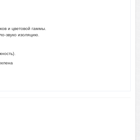
ов и цветовой гаммы.
ло-звуко изоляцию.
ность).
этилена