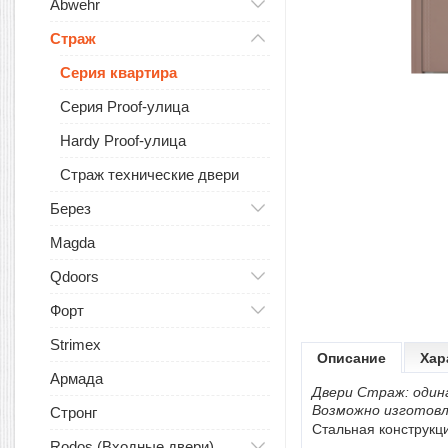
Abwehr
Страж
Серия квартира
Серия Proof-улица
Hardy Proof-улица
Страж технические двери
Берез
Magda
Qdoors
Форт
Strimex
Описание
Хар
Армада
Двери Страж: один
Возможно изготовл
Стронг
Стальная конструкц
Rodos (Входные двери)