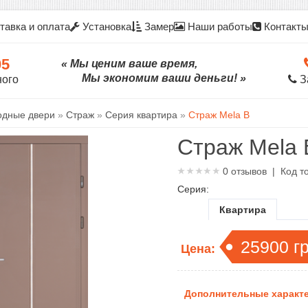
тавка и оплата
Установка
Замер
Наши работы
Контакт
05
« Мы ценим ваше время,
Мы экономим ваши деньги! »
ного
З
одные двери
»
Страж
»
Серия квартира
»
Страж Mela B
Страж Mela 
0
отзывов | Код т
Серия:
Квартира
25900
г
Цена:
Дополнительные характе