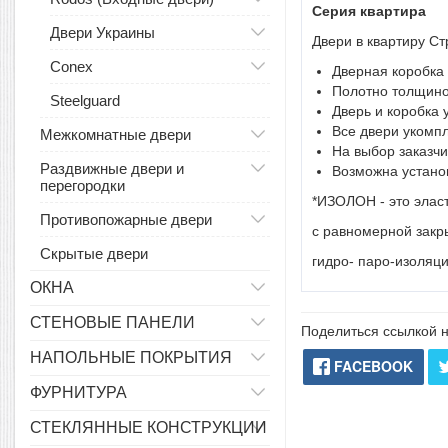
Серия квартира
Двери Украины
Двери в квартиру С
Conex
Дверная коробка
Полотно толщино
Steelguard
Дверь и коробка
Все двери укомп
Межкомнатные двери
На выбор заказч
Раздвижные двери и
Возможна установ
перегородки
*ИЗОЛОН - это элас
Противопожарные двери
с равномерной закры
Скрытые двери
гидро- паро-изоляци
ОКНА
СТЕНОВЫЕ ПАНЕЛИ
Поделиться ссылкой н
НАПОЛЬНЫЕ ПОКРЫТИЯ
FACEBOOK
ФУРНИТУРА
СТЕКЛЯННЫЕ КОНСТРУКЦИИ