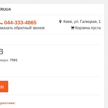
ы
RU
UA
044-333-4865
Киев, ул. Галицкая, 1
аказать обратный звонок
Корзина пуста
B
овара:
7581
рн
ристики: