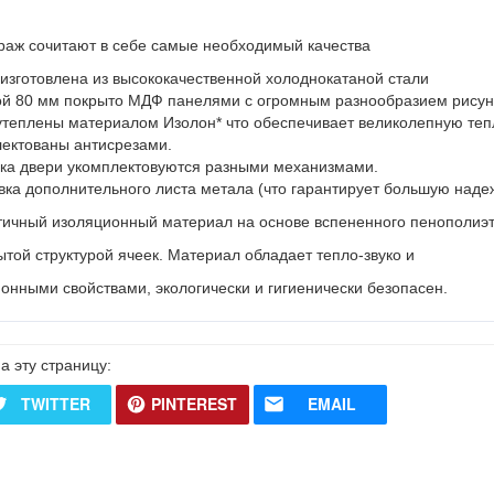
траж сочитают в себе самые необходимый качества
 изготовлена из высококачественной холоднокатаной стали
й 80 мм покрыто МДФ панелями с огромным разнообразием рисунк
 утеплены материалом Изолон* что обеспечивает великолепную теп
лектованы антисрезами.
ика двери укомплектовуются разными механизмами.
ка дополнительного листа метала (что гарантирует большую надеж
тичный изоляционный материал на основе вспененного пенополи
той структурой ячеек. Материал обладает тепло-звуко и
онными свойствами, экологически и гигиенически безопасен.
а эту страницу:
TWITTER
PINTEREST
EMAIL