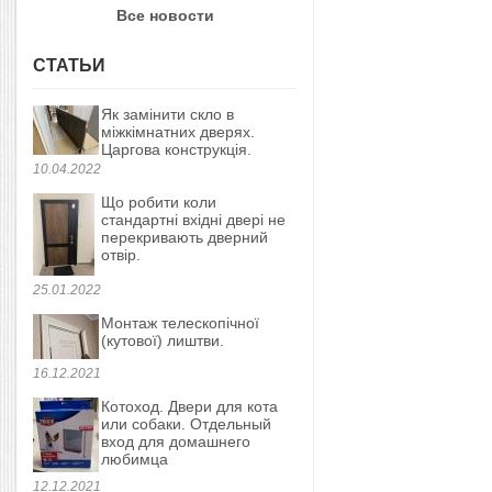
Все новости
СТАТЬИ
Як замінити скло в
міжкімнатних дверях.
Царгова конструкція.
10.04.2022
Що робити коли
стандартні вхідні двері не
перекривають дверний
отвір.
25.01.2022
Монтаж телескопічної
(кутової) лиштви.
16.12.2021
Котоход. Двери для кота
или собаки. Отдельный
вход для домашнего
любимца
12.12.2021