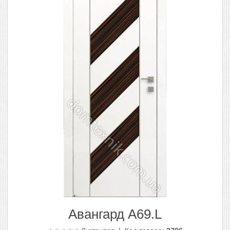
Авангард А69.L