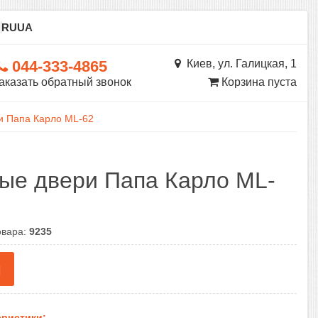
ы
RU
UA
044-333-4865
Киев, ул. Галицкая, 1
аказать обратный звонок
Корзина пуста
и Папа Карло ML-62
ые двери Папа Карло ML-
овара:
9235
н
ристики: