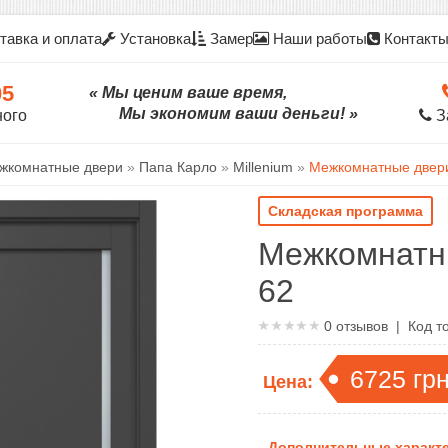
тавка и оплата
Установка
Замер
Наши работы
Контакт
05
« Мы ценим ваше время,
Мы экономим ваши деньги! »
ного
З
жкомнатные двери
»
Папа Карло
»
Millenium
»
Межкомнатные двер
Складская программа
Межкомнатн
62
0
отзывов | Код т
6725
гр
Цена:
Дополнительные характе