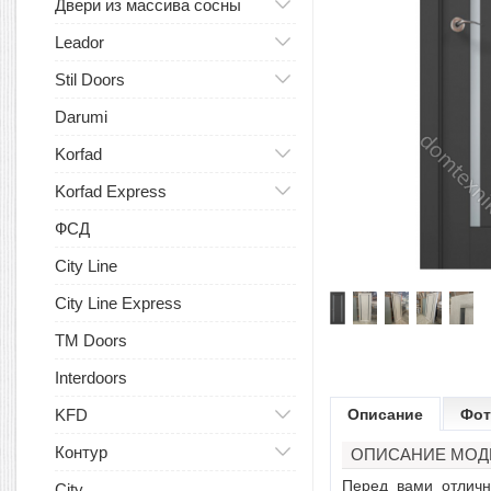
Двери из массива сосны
Leador
Stil Doors
Darumi
Korfad
Korfad Express
ФСД
City Line
City Line Express
TM Doors
Interdoors
KFD
Описание
Фот
Контур
ОПИСАНИЕ МОДЕ
Перед вами отличн
City