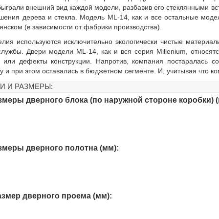
ыграли внешний вид каждой модели, разбавив его стеклянными вст
ения дерева и стекла. Модель ML-14, как и все остальные модел
янском (в зависимости от фабрики производства).
елия используются исключительно экологически чистые материа
службы. Двери модели ML-14, как и вся серия Millenium, относя
и или дефекты конструкции. Напротив, компания постаралась со
у и при этом оставались в бюджетном сегменте. И, учитывая что ком
И И РАЗМЕРЫ:
меры дверного блока (по наружной стороне коробки) (
меры дверного полотна (мм):
змер дверного проема (мм):