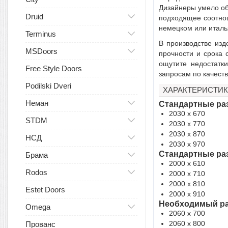
Дизайнеры умело об
Druid
подходящее соотнош
немецком или италь
Terminus
В производстве изд
MSDoors
прочности и срока 
ощутите недостатк
Free Style Doors
запросам по качеств
Podilski Dveri
ХАРАКТЕРИСТИК
Неман
Стандартные раз
2030 x 670
STDM
2030 x 770
2030 x 870
НСД
2030 x 970
Стандартные раз
Брама
2000 x 610
Rodos
2000 x 710
2000 x 810
Estet Doors
2000 x 910
Необходимый ра
Omega
2060 x 700
2060 x 800
Прованс