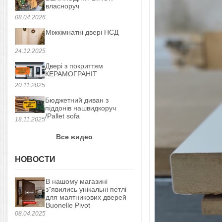
власноруч
08.04.2026
Міжкімнатні двері НСД
24.12.2025
Двері з покриттям
КЕРАМОГРАНІТ
20.11.2025
Бюджетний диван з
піддонів нашвидкоруч
/Pallet sofa
18.11.2025
Все видео
НОВОСТИ
В нашому магазині
з"явились унікальні петлі
для маятникових дверей
Buonelle Pivot
08.04.2025