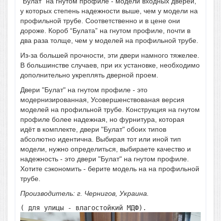
"Булат" на гнутом профиле
- модели
входных дверей
,
у которых степень надежности выше, чем у модели на
профильной трубе. Соответственно и в цене они
дороже. Короб “Булата” на гнутом профиле, почти в
два раза толще, чем у моделей на профильной трубе.
Из-за большей прочности, эти двери намного тяжелее.
В большинстве случаев, при их установке, необходимо
дополнительно укреплять дверной проем.
Двери "Булат" на гнутом профиле - это
модернизированная, Усовершенствованая версия
моделей на профильной трубе. Конструкция на гнутом
профиле более надежная, но фурнитура, которая
идёт в комплекте, двери "Булат" обоих типов
абсолютно идентична. Выбирая тот или иной тип
модели, нужно определиться, выбираете качество и
надежность - это двери "Булат" на гнутом профиле.
Хотите сэкономить - берите модель на на профильной
трубе.
Производитель: г. Чернигов, Украина.
( для улицы - влагостойкий МДФ).