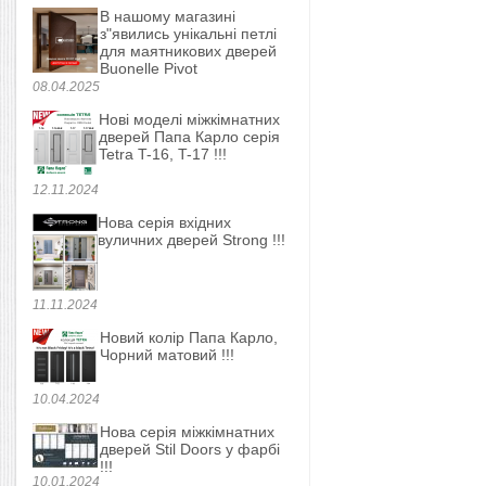
В нашому магазині
з"явились унікальні петлі
для маятникових дверей
Buonelle Pivot
08.04.2025
Нові моделі міжкімнатних
дверей Папа Карло серія
Tetra T-16, T-17 !!!
12.11.2024
Нова серія вхідних
вуличних дверей Strong !!!
11.11.2024
Новий колір Папа Карло,
Чорний матовий !!!
10.04.2024
Нова серія міжкімнатних
дверей Stil Doors у фарбі
!!!
10.01.2024