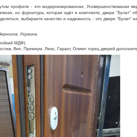
нутом профиле - это модернизированная, Усовершенствованая ве
жная, но фурнитура, которая идёт в комплекте, двери "Булат" о
делиться, выбираете качество и надежность - это двери "Булат" н
Чернигов, Украина.
стойкий МДФ).
естиж, Вип, Премиум, Люкс, Гарант, Олимп торец дверей дополни