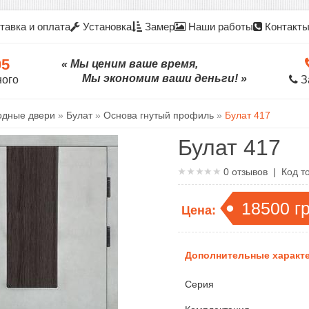
тавка и оплата
Установка
Замер
Наши работы
Контакт
05
« Мы ценим ваше время,
Мы экономим ваши деньги! »
ного
З
одные двери
»
Булат
»
Основа гнутый профиль
»
Булат 417
Булат 417
0
отзывов | Код т
18500
г
Цена:
Дополнительные характе
Серия