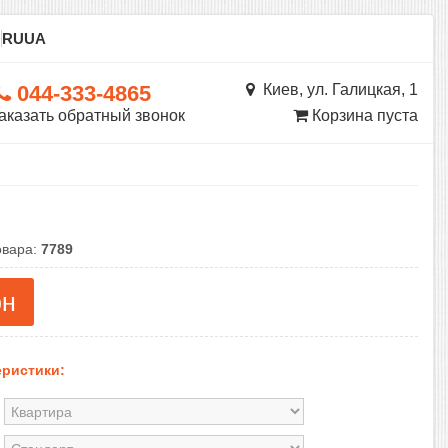
ы
RU
UA
044-333-4865
Киев, ул. Галицкая, 1
аказать обратный звонок
Корзина пуста
овара:
7789
рн
ристики: