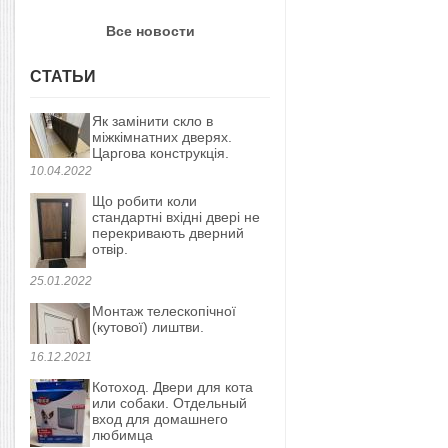
Все новости
СТАТЬИ
Як замінити скло в
міжкімнатних дверях.
Царгова конструкція.
10.04.2022
Що робити коли
стандартні вхідні двері не
перекривають дверний
отвір.
25.01.2022
Монтаж телескопічної
(кутової) лиштви.
16.12.2021
Котоход. Двери для кота
или собаки. Отдельный
вход для домашнего
любимца