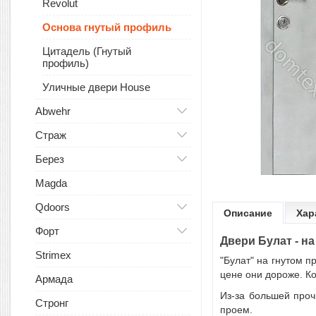
Revolut
Основа гнутый профиль
Цитадель (Гнутый
профиль)
Уличные двери House
Abwehr
Страж
Берез
Magda
Qdoors
Описание
Хар
Форт
Двери Булат - н
Strimex
"Булат" на гнутом 
цене они дороже. Ко
Армада
Из-за большей проч
Стронг
проем.