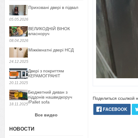
Приховані двері в підвал
05.05.2026
ВЕЛИКОДНІЙ ВІНОК
власноруч
08.04.2026
Міжкімнатні двері НСД
24.12.2025
Двері з покриттям
КЕРАМОГРАНІТ
20.11.2025
Бюджетний диван з
піддонів нашвидкоруч
Поделиться ссылкой н
/Pallet sofa
18.11.2025
FACEBOOK
Все видео
НОВОСТИ