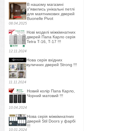
В нашому магазині
з"явились унікальні петлі
для маятникових дверей
Buonelle Pivot
08.04.2025
Нові моделі міжкімнатних
дверей Папа Карло серія
Tetra T-16, T-17 !!!
12.11.2024
Нова серія вхідних
вуличних дверей Strong !!!
11.11.2024
Новий колір Папа Карло,
Чорний матовий !!!
10.04.2024
Нова серія міжкімнатних
дверей Stil Doors у фарбі
!!!
10.01.2024