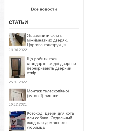
Все новости
СТАТЬИ
Як замінити скло в
міжкімнатних дверях.
Царгова конструкція.
10.04.2022
Що робити коли
стандартні вхідні двері не
перекривають дверний
отвір.
25.01.2022
Монтаж телескопічної
(кутової) лиштви.
16.12.2021
Котоход. Двери для кота
или собаки. Отдельный
вход для домашнего
любимца