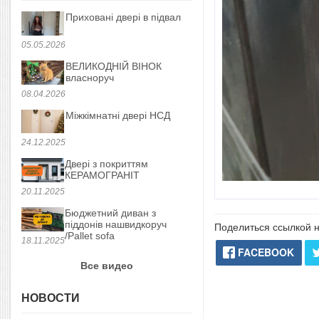
Приховані двері в підвал
05.05.2026
ВЕЛИКОДНІЙ ВІНОК
власноруч
08.04.2026
Міжкімнатні двері НСД
24.12.2025
Двері з покриттям
КЕРАМОГРАНІТ
20.11.2025
Бюджетний диван з
піддонів нашвидкоруч
Поделиться ссылкой н
/Pallet sofa
18.11.2025
FACEBOOK
Все видео
НОВОСТИ