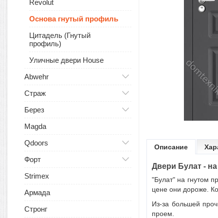
Revolut
Основа гнутый профиль
Цитадель (Гнутый
профиль)
Уличные двери House
Abwehr
Страж
Берез
Magda
Qdoors
Описание
Хар
Форт
Двери Булат - н
Strimex
"Булат" на гнутом 
цене они дороже. Ко
Армада
Из-за большей проч
Стронг
проем.