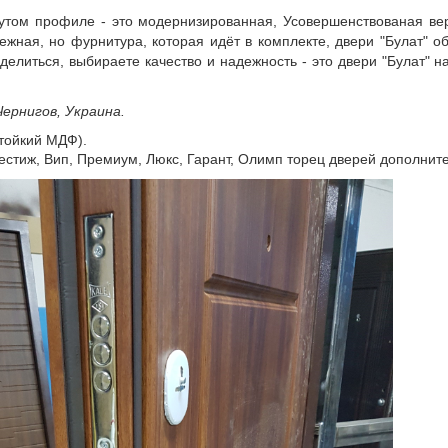
нутом профиле - это модернизированная, Усовершенствованая ве
жная, но фурнитура, которая идёт в комплекте, двери "Булат" о
делиться, выбираете качество и надежность - это двери "Булат" н
Чернигов, Украина.
стойкий МДФ).
естиж, Вип, Премиум, Люкс, Гарант, Олимп торец дверей дополни