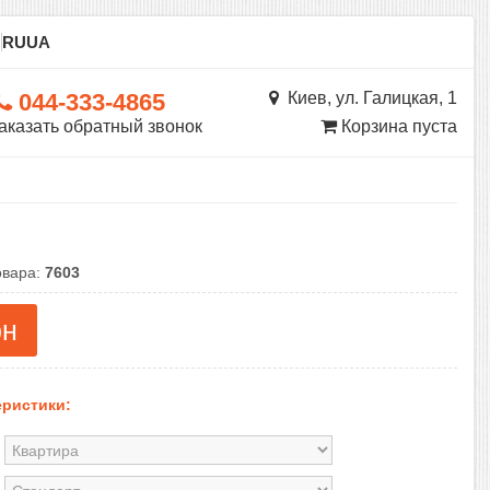
ы
RU
UA
044-333-4865
Киев, ул. Галицкая, 1
аказать обратный звонок
Корзина пуста
овара:
7603
рн
ристики: