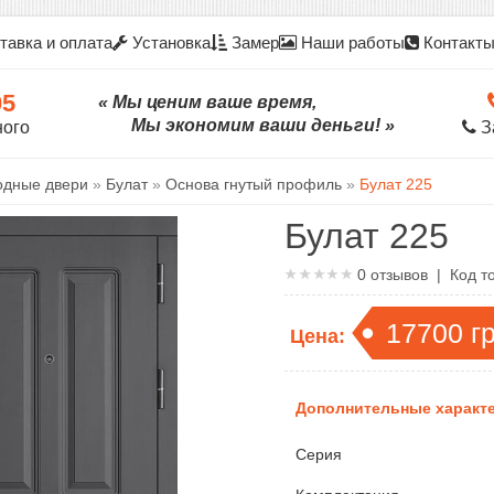
тавка и оплата
Установка
Замер
Наши работы
Контакт
05
« Мы ценим ваше время,
Мы экономим ваши деньги! »
ного
З
одные двери
»
Булат
»
Основа гнутый профиль
»
Булат 225
Булат 225
0
отзывов | Код т
17700
г
Цена:
Дополнительные характе
Серия