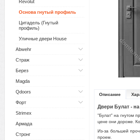
Revolut
Основа гнутый профиль
Цитадель (Гнутый
профиль)
Уличные двери House
Abwehr
Страж
Берез
Magda
Qdoors
Описание
Хар
Форт
Двери Булат - н
Strimex
"Булат" на гнутом 
цене они дороже. Ко
Армада
Из-за большей проч
Стронг
проем.