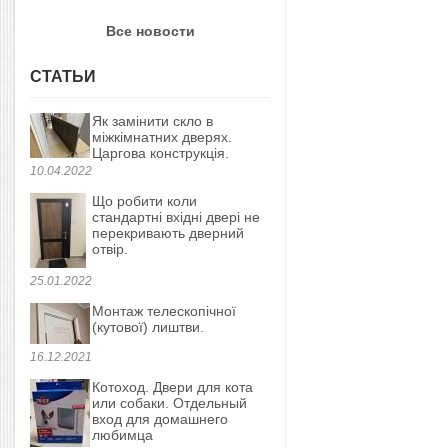
Все новости
СТАТЬИ
Як замінити скло в
міжкімнатних дверях.
Царгова конструкція.
10.04.2022
Що робити коли
стандартні вхідні двері не
перекривають дверний
отвір.
25.01.2022
Монтаж телескопічної
(кутової) лиштви.
16.12.2021
Котоход. Двери для кота
или собаки. Отдельный
вход для домашнего
любимца