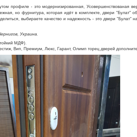
нутом профиле - это модернизированная, Усовершенствованая ве
жная, но фурнитура, которая идёт в комплекте, двери "Булат" о
делиться, выбираете качество и надежность - это двери "Булат" н
Чернигов, Украина.
стойкий МДФ).
естиж, Вип, Премиум, Люкс, Гарант, Олимп торец дверей дополни