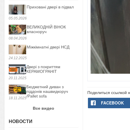
Приховані двері в підвал
05.05.2026
ВЕЛИКОДНІЙ ВІНОК
власноруч
08.04.2026
Міжкімнатні двері НСД
24.12.2025
Двері з покриттям
КЕРАМОГРАНІТ
20.11.2025
Бюджетний диван з
піддонів нашвидкоруч
Поделиться ссылкой н
/Pallet sofa
18.11.2025
FACEBOOK
Все видео
НОВОСТИ