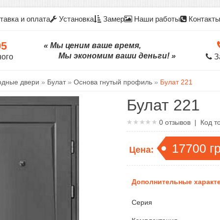
тавка и оплата
Установка
Замер
Наши работы
Контакт
05
« Мы ценим ваше время,
Мы экономим ваши деньги! »
ного
З
одные двери
»
Булат
»
Основа гнутый профиль
»
Булат 221
Булат 221
0
отзывов | Код т
17700
г
Цена:
Дополнительные характе
Серия