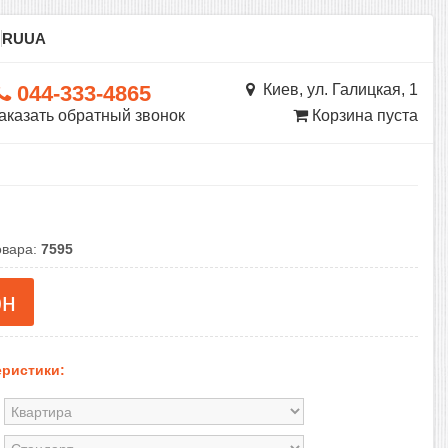
ы
RU
UA
044-333-4865
Киев, ул. Галицкая, 1
аказать обратный звонок
Корзина пуста
овара:
7595
рн
ристики: