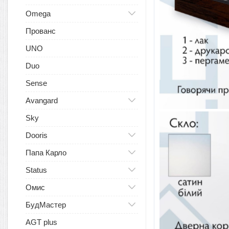
Omega
Прованс
UNO
Duo
Sense
Avangard
Sky
Dooris
Папа Карло
Status
Омис
БудМастер
AGT plus