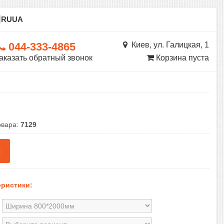
ы
RU
UA
044-333-4865
Киев, ул. Галицкая, 1
аказать обратный звонок
Корзина пуста
овара:
7129
н
ристики: