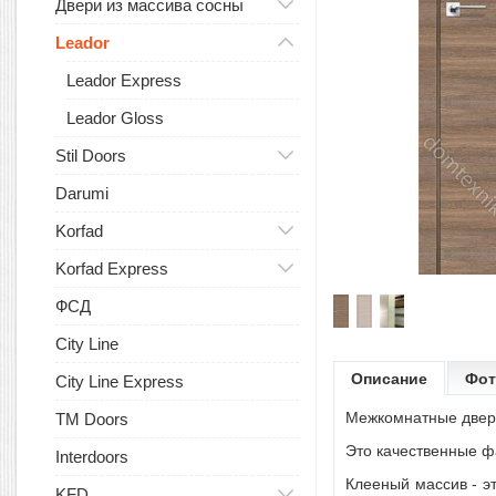
Двери из массива сосны
Leador
Leador Express
Leador Gloss
Stil Doors
Darumi
Korfad
Korfad Express
ФСД
City Line
Описание
Фот
City Line Express
Межкомнатные двери
TM Doors
Это качественные ф
Interdoors
Клееный массив - э
KFD