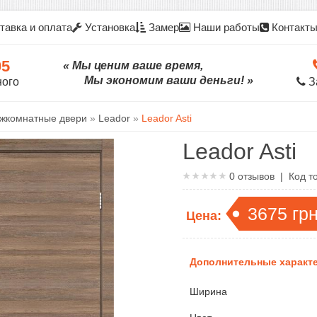
тавка и оплата
Установка
Замер
Наши работы
Контакт
05
« Мы ценим ваше время,
Мы экономим ваши деньги! »
ного
З
жкомнатные двери
»
Leador
»
Leador Asti
Leador Asti
0
отзывов | Код т
3675
гр
Цена:
Дополнительные характе
Ширина