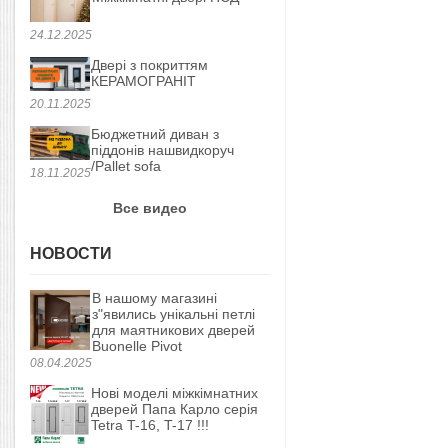
24.12.2025
Двері з покриттям
КЕРАМОГРАНІТ
20.11.2025
Бюджетний диван з
піддонів нашвидкоруч
/Pallet sofa
18.11.2025
Все видео
НОВОСТИ
В нашому магазині
з"явились унікальні петлі
для маятникових дверей
Buonelle Pivot
08.04.2025
Нові моделі міжкімнатних
дверей Папа Карло серія
Tetra T-16, T-17 !!!