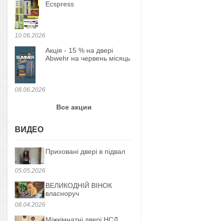
Ecspress
10.06.2026
Акція - 15 % на двері
Abwehr на червень місяць
08.06.2026
Все акции
ВИДЕО
Приховані двері в підвал
05.05.2026
ВЕЛИКОДНІЙ ВІНОК
власноруч
08.04.2026
Міжкімнатні двері НСД