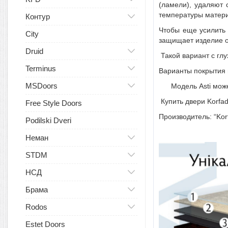
(ламели), удаляют 
температуры матери
Контур
Чтобы еще усилить 
City
защищает изделие о
Druid
Такой вариант с гл
Terminus
Варианты покрытия 
MSDoors
Модель Asti может 
Купить двери Korfad
Free Style Doors
Производитель: “Korf
Podilski Dveri
Неман
STDM
НСД
Брама
Rodos
Estet Doors