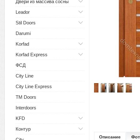
Двери из массива сосны
Leador
Stil Doors
Darumi
Korfad
Korfad Express
ФСД
City Line
City Line Express
TM Doors
Interdoors
KFD
Контур
Описание
Фот
City