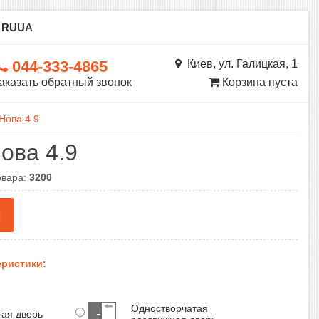
ы
RU
UA
044-333-4865
Киев, ул. Галицкая, 1
аказать обратный звонок
Корзина пуста
Нова 4.9
ова 4.9
овара:
3200
н
ристики:
Одностворчатая
тая дверь