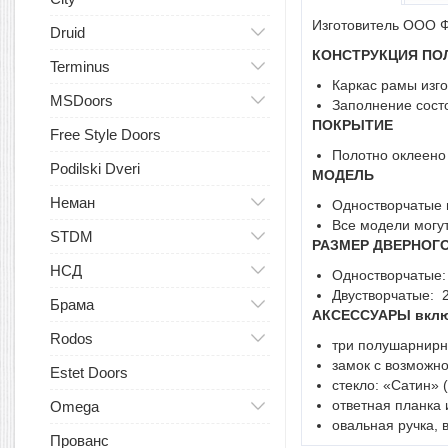
Изготовитель ООО Ф
Druid
КОНСТРУКЦИЯ ПО
Terminus
Каркас рамы изг
MSDoors
Заполнение состо
ПОКРЫТИЕ
Free Style Doors
Полотно оклеено
Podilski Dveri
МОДЕЛЬ
Неман
Одностворчатые и
Все модели могу
STDM
РАЗМЕР ДВЕРНОГ
НСД
Одностворчатые: 
Двустворчатые: 2
Брама
АКСЕССУАРЫ вклю
Rodos
три полушарнирн
замок с возможно
Estet Doors
стекло: «Сатин» 
ответная планка 
Omega
овальная ручка, 
Прованс