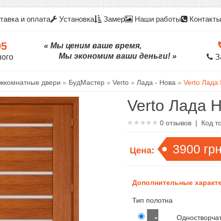
тавка и оплата
Установка
Замер
Наши работы
Контакт
05
« Мы ценим ваше время,
Мы экономим ваши деньги! »
ного
З
жкомнатные двери
»
БудМастер
»
Verto
»
Лада - Нова
»
Verto Лада 
Verto Лада Н
0
отзывов | Код т
3900
гр
Цена:
Дополнительные характе
Тип полотна
Одностворча