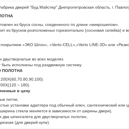
абрика дверей "Буд Майстер" Днепропетровская область, г. Павло
ЛОТНА
отовлен из бруса сосны, соедененого по длине «микрошипом».
ит из брусков розположеных горизонтально (сосновая склейка) и вс
 покрытием «ЭКО Шпон», «Verto-CELL»,«Verto LINE-3D» или «Рези
 двустворчатые во всех моделях.
т быть исполнены под раздвижную систему.
О ПОЛОТНА
200Х(60,70,80,90,100).
00Х(120 ~ 180).
ченные в цену
ые петли,
стью установки адаптера под обычный ключ, сантехнический или ц
(ширина стекла меняется в зависимости от ширины двери),
и два шпингалета для двустворчатых полотен,
врезная (для дверей-купе).