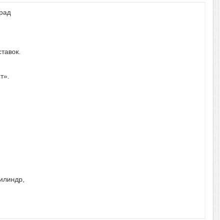
град
тавок.
ст».
илиндр,