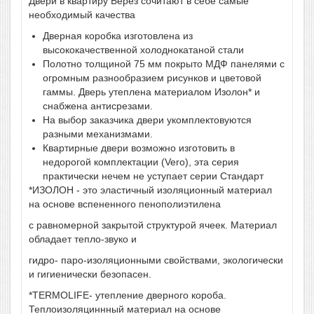
Двери в квартиру Берез сочитают в себе самые
необходимый качества
Дверная коробка изготовлена из
высококачественной холоднокатаной стали
Полотно толщиной 75 мм покрыто МДФ панелями с
огромным разнообразием рисунков и цветовой
гаммы. Дверь утеплена материалом Изолон* и
снабжена антисрезами.
На выбор заказчика двери укомплектовуются
разными механизмами.
Квартирные двери возможно изготовить в
недорогой комплектации (Vero), эта серия
практически нечем не уступает серии Стандарт
*ИЗОЛОН - это эластичный изоляционный материал
на основе вспененного пенополиэтилена
с равномерной закрытой структурой ячеек. Материал
обладает тепло-звуко и
гидро- паро-изоляционными свойствами, экологически
и гигиенически безопасен.
*TERMOLIFE- утепление дверного короба.
Теплоизоляциннный материал на основе