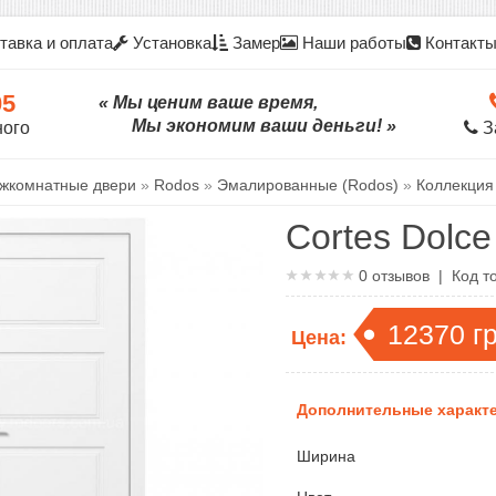
тавка и оплата
Установка
Замер
Наши работы
Контакт
05
« Мы ценим ваше время,
Мы экономим ваши деньги! »
ного
З
жкомнатные двери
»
Rodos
»
Эмалированные (Rodos)
»
Коллекция
Cortes Dolce
0
отзывов | Код т
12370
г
Цена:
Дополнительные характе
Ширина