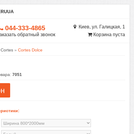
ы
RU
UA
044-333-4865
Киев, ул. Галицкая, 1
аказать обратный звонок
Корзина пуста
 Cortes
»
Cortes Dolce
овара:
7051
рн
ристики: