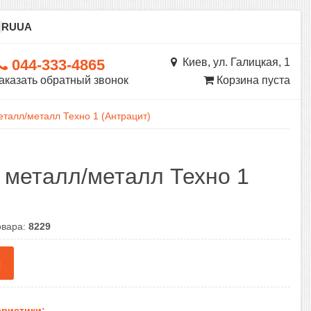
ы
RU
UA
044-333-4865
Киев, ул. Галицкая, 1
аказать обратный звонок
Корзина пуста
еталл/металл Техно 1 (Антрацит)
 металл/металл Техно 1
овара:
8229
н
ристики: