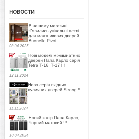
НОВОСТИ
В нашому магазині
з"явились унікальні петлі
для маятникових дверей
Buonelle Pivot
08.04.2025
Нові моделі міжкімнатних
дверей Папа Карло серія
Tetra T-16, T-17 !!!
12.11.2024
Нова серія вхідних
вуличних дверей Strong !!!
11.11.2024
Новий колір Папа Карло,
Чорний матовий !!!
10.04.2024