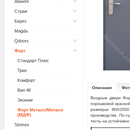
Abwehr
Страж
Берез
Magda
Qdoors
Форт
Стандарт Плюс
Трио
Комфорт
Описание
Фот
Вип 4К
Входные двери Фор
Эконом
порошковой краской
размерах 860/2050
Форт Металл/Металл
(МДФ)
производства. По-
тесты на устойчивост
Strimex