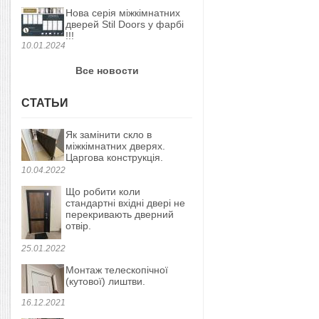
Нова серія міжкімнатних
дверей Stil Doors у фарбі
!!!
10.01.2024
Все новости
СТАТЬИ
Як замінити скло в
міжкімнатних дверях.
Царгова конструкція.
10.04.2022
Що робити коли
стандартні вхідні двері не
перекривають дверний
отвір.
25.01.2022
Монтаж телескопічної
(кутової) лиштви.
16.12.2021