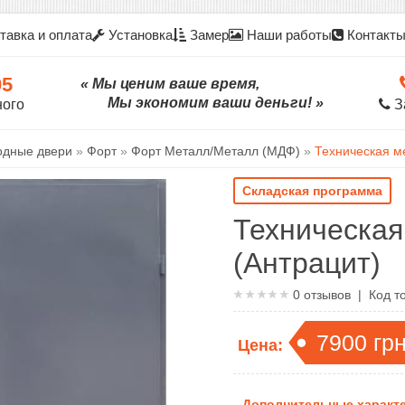
тавка и оплата
Установка
Замер
Наши работы
Контакт
05
« Мы ценим ваше время,
Мы экономим ваши деньги! »
ного
З
одные двери
»
Форт
»
Форт Металл/Металл (МДФ)
»
Техническая м
Складская программа
Техническая
(Антрацит)
0
отзывов | Код т
7900
гр
Цена:
Дополнительные характе