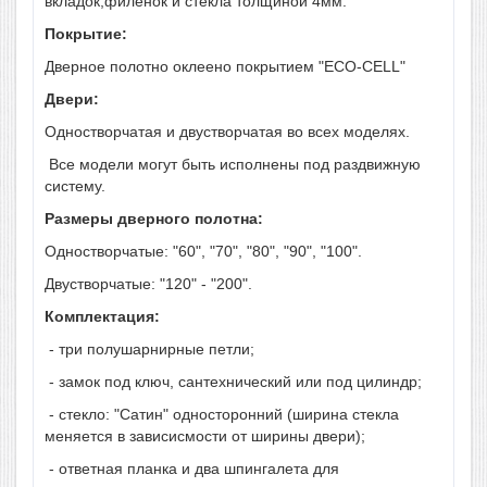
вкладок,филенок и стекла толщиной 4мм.
Покрытие:
Дверное полотно оклеено покрытием "ECO-CELL"
Двери:
Одностворчатая и двустворчатая во всех моделях.
Все модели могут быть исполнены под раздвижную
систему.
Размеры дверного полотна:
Одностворчатые: "60", "70", "80", "90", "100".
Двустворчатые: "120" - "200".
Комплектация:
- три полушарнирные петли;
- замок под ключ, сантехнический или под цилиндр;
- стекло: "Сатин" односторонний (ширина стекла
меняется в зависисмости от ширины двери);
- ответная планка и два шпингалета для