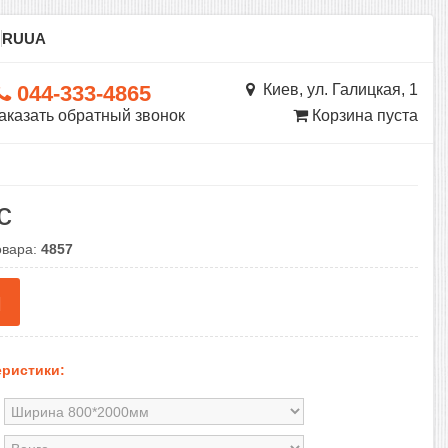
ы
RU
UA
044-333-4865
Киев, ул. Галицкая, 1
аказать обратный звонок
Корзина пуста
с
овара:
4857
н
ристики: