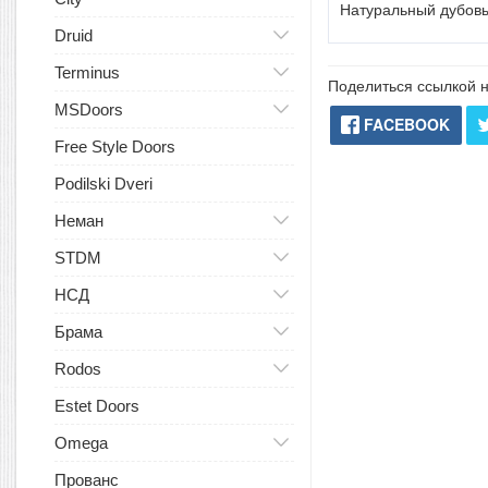
Натуральный дубовы
Druid
Terminus
Поделиться ссылкой н
MSDoors
FACEBOOK
Free Style Doors
Podilski Dveri
Неман
STDM
НСД
Брама
Rodos
Estet Doors
Omega
Прованс