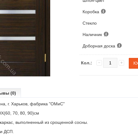
Шпон-цвет
Коробка
Стекло
Наличник
Доборная доска
Кол.:
ывы (0)
на, г. Харьков, фабрика "ОМиС"
Х(60, 70, 80, 90)см
 каркас, выполненный из срощенной сосны.
и ДСП.