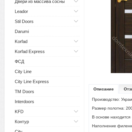
Двери из массива сосны
Leador
Stil Doors
Darumi
Korfad
Korfad Express
ФСД
City Line
City Line Express
Описание
Отз
TM Doors
Производство: Украи
Interdoors
Размер полотна: 200
KFD
В основе находится
Контур
Наполнение филенк
City