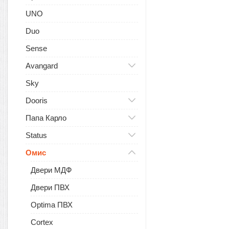
UNO
Duo
Sense
Avangard
Sky
Dooris
Папа Карло
Status
Омис
Двери МДФ
Двери ПВХ
Optima ПВХ
Cortex