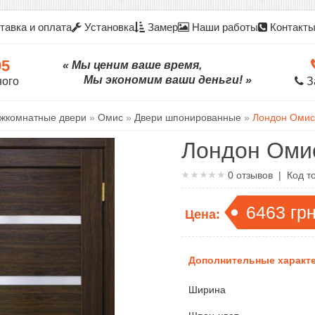
тавка и оплата
Установка
Замер
Наши работы
Контакт
05
« Мы ценим ваше время,
Мы экономим ваши деньги! »
ного
З
жкомнатные двери
»
Омис
»
Двери шпонированные
»
Лондон Омис
Лондон Оми
0
отзывов | Код т
6463
гр
Цена:
Дополнительные характе
Ширина