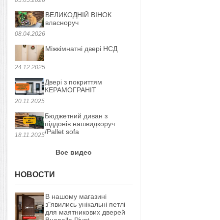
ВЕЛИКОДНІЙ ВІНОК
власноруч
08.04.2026
Міжкімнатні двері НСД
24.12.2025
Двері з покриттям
КЕРАМОГРАНІТ
20.11.2025
Бюджетний диван з
піддонів нашвидкоруч
/Pallet sofa
18.11.2025
Все видео
НОВОСТИ
В нашому магазині
з"явились унікальні петлі
для маятникових дверей
Buonelle Pivot