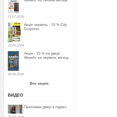
Abwehr на липень місяць
01.07.2026
Акція червень - 15 % City
Ecspress
10.06.2026
Акція - 15 % на двері
Abwehr на червень місяць
08.06.2026
Все акции
ВИДЕО
Приховані двері в підвал
05.05.2026