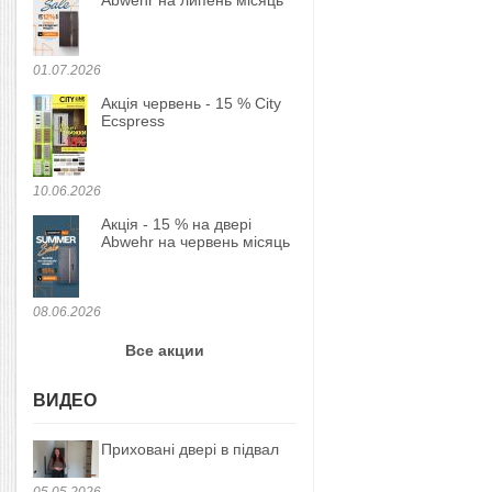
Abwehr на липень місяць
01.07.2026
Акція червень - 15 % City
Ecspress
10.06.2026
Акція - 15 % на двері
Abwehr на червень місяць
08.06.2026
Все акции
ВИДЕО
Приховані двері в підвал
05.05.2026