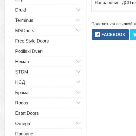
Наполнение: ДСП пл
Druid
Terminus
Поделиться ссылкой н
MSDoors
FACEBOOK
Free Style Doors
Podilski Dveri
Неман
STDM
НСД
Брама
Rodos
Estet Doors
Omega
Прованс