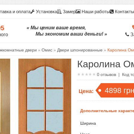
тавка и оплата
Установка
Замер
Наши работы
Контакт
05
« Мы ценим ваше время,
Мы экономим ваши деньги! »
ного
З
жкомнатные двери
»
Омис
»
Двери шпонированные
»
Каролина Ом
Каролина О
0
отзывов | Код т
4898
гр
Цена:
Дополнительные характе
Ширина