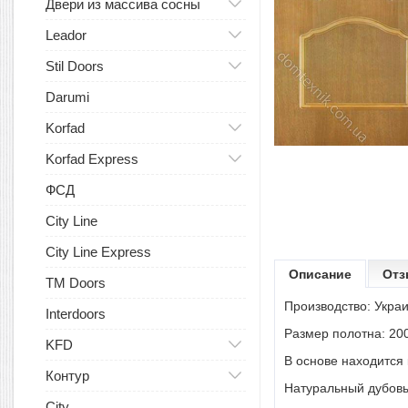
Двери из массива сосны
Leador
Stil Doors
Darumi
Korfad
Korfad Express
ФСД
City Line
City Line Express
Описание
Отз
TM Doors
Производство: Украи
Interdoors
Размер полотна: 200
KFD
В основе находится
Контур
Натуральный дубовы
City