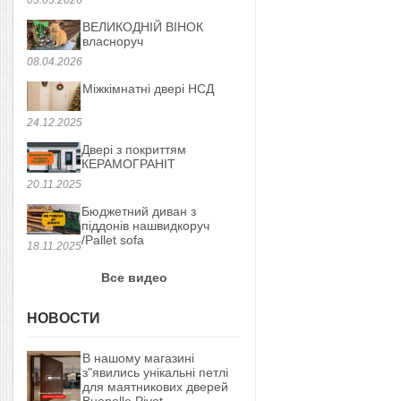
ВЕЛИКОДНІЙ ВІНОК
власноруч
08.04.2026
Міжкімнатні двері НСД
24.12.2025
Двері з покриттям
КЕРАМОГРАНІТ
20.11.2025
Бюджетний диван з
піддонів нашвидкоруч
/Pallet sofa
18.11.2025
Все видео
НОВОСТИ
В нашому магазині
з"явились унікальні петлі
для маятникових дверей
Buonelle Pivot