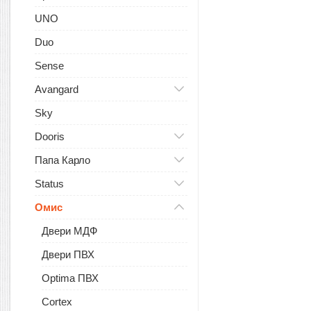
UNO
Duo
Sense
Avangard
Sky
Dooris
Папа Карло
Status
Омис
Двери МДФ
Двери ПВХ
Optima ПВХ
Cortex