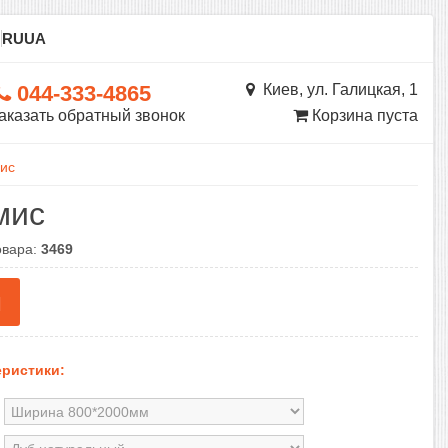
ы
RU
UA
044-333-4865
Киев, ул. Галицкая, 1
аказать обратный звонок
Корзина пуста
ис
мис
овара:
3469
н
ристики: