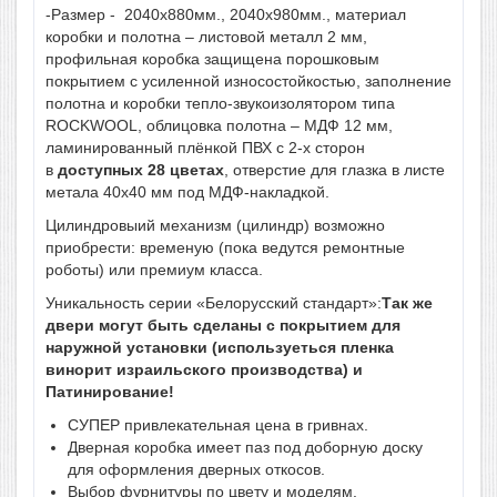
-Размер - 2040х880мм., 2040х980мм., материал
коробки и полотна – листовой металл 2 мм,
профильная коробка защищена порошковым
покрытием с усиленной износостойкостью, заполнение
полотна и коробки тепло-звукоизолятором типа
ROCKWOOL, облицовка полотна – МДФ 12 мм,
ламинированный плёнкой ПВХ с 2-х сторон
в
доступных 28 цветах
, отверстие для глазка в листе
метала 40х40 мм под МДФ-накладкой.
Цилиндровыий механизм (цилиндр) возможно
приобрести: временую (пока ведутся ремонтные
роботы) или премиум класса.
Уникальность серии «Белорусский стандарт»:
Так же
двери могут быть сделаны с покрытием для
наружной установки (используеться пленка
винорит израильского производства) и
Патинирование!
СУПЕР привлекательная цена в гривнах.
Дверная коробка имеет паз под доборную доску
для оформления дверных откосов.
Выбор фурнитуры по цвету и моделям.