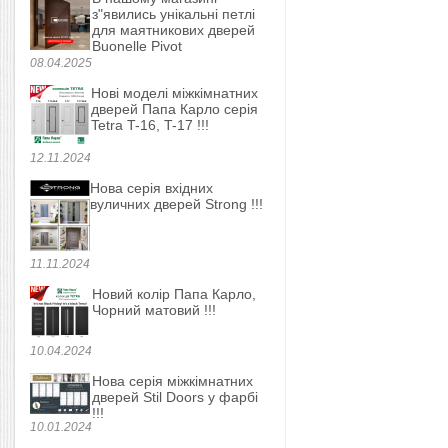
з"явились унікальні петлі
для маятникових дверей
Buonelle Pivot
08.04.2025
Нові моделі міжкімнатних
дверей Папа Карло серія
Tetra T-16, T-17 !!!
12.11.2024
Нова серія вхідних
вуличних дверей Strong !!!
11.11.2024
Новий колір Папа Карло,
Чорний матовий !!!
10.04.2024
Нова серія міжкімнатних
дверей Stil Doors у фарбі
!!!
10.01.2024