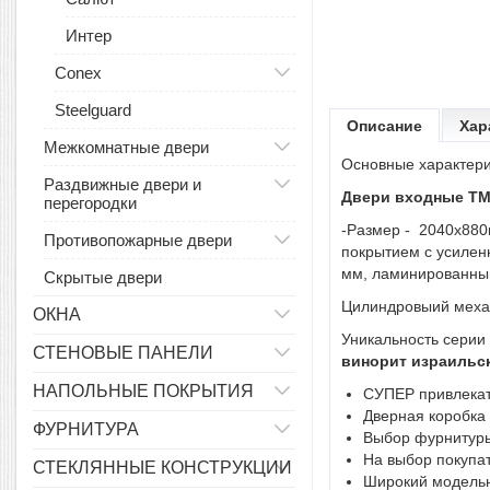
Интер
Conex
Steelguard
Описание
Хар
Межкомнатные двери
Основные характери
Раздвижные двери и
Двери входные ТМ 
перегородки
-Размер - 2040х880
Противопожарные двери
покрытием с усилен
мм, ламинированный
Скрытые двери
Цилиндровыий механ
ОКНА
Уникальность серии
СТЕНОВЫЕ ПАНЕЛИ
винорит израильск
НАПОЛЬНЫЕ ПОКРЫТИЯ
СУПЕР привлекат
Дверная коробка
ФУРНИТУРА
Выбор фурнитуры
На выбор покупат
СТЕКЛЯННЫЕ КОНСТРУКЦИИ
Широкий модельны