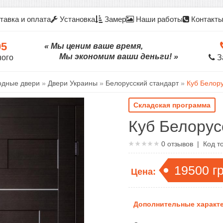
тавка и оплата
Установка
Замер
Наши работы
Контакт
05
« Мы ценим ваше время,
Мы экономим ваши деньги! »
ного
З
одные двери
»
Двери Украины
»
Белорусский стандарт
»
Куб Белору
Складская программа
Куб Белорус
0
отзывов | Код т
19500
г
Цена:
Дополнительные характе