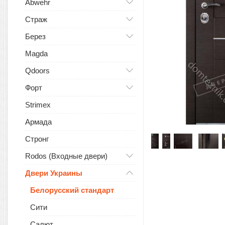
Abwehr
Страж
Берез
Magda
Qdoors
Форт
Strimex
Армада
Стронг
Rodos (Входные двери)
Двери Украины
Белорусский стандарт
Сити
Салют