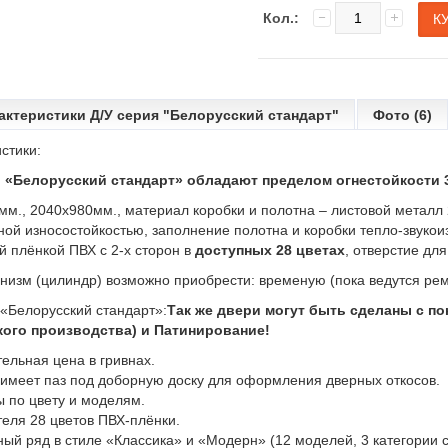
Кол.:
актеристики Д/У серия "Белорусский стандарт"
Фото (6)
стики:
«Белорусский стандарт» обладают пределом огнестойкости 30
мм., 2040х980мм., материал коробки и полотна – листовой метал
ной износостойкостью, заполнение полотна и коробки тепло-звук
 плёнкой ПВХ с 2-х сторон в
доступных 28 цветах
, отверстие дл
изм (цилиндр) возможно приобрести: временую (пока ведутся рем
 «Белорусский стандарт»:
Так же двери могут быть сделаны с п
ого производства) и Патинирование!
ельная цена в гривнах.
 имеет паз под доборную доску для оформления дверных откосов.
 по цвету и моделям.
еля 28 цветов ПВХ-плёнки.
й ряд в стиле «Классика» и «Модерн» (12 моделей, 3 категории с