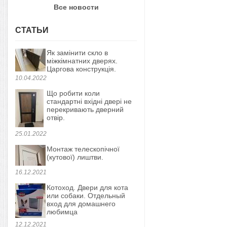
Все новости
СТАТЬИ
Як замінити скло в
міжкімнатних дверях.
Царгова конструкція.
10.04.2022
Що робити коли
стандартні вхідні двері не
перекривають дверний
отвір.
25.01.2022
Монтаж телескопічної
(кутової) лиштви.
16.12.2021
Котоход. Двери для кота
или собаки. Отдельный
вход для домашнего
любимца
12.12.2021