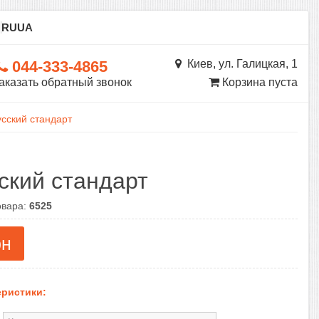
ы
RU
UA
044-333-4865
Киев, ул. Галицкая, 1
аказать обратный звонок
Корзина пуста
сский стандарт
ский стандарт
овара:
6525
рн
ристики: