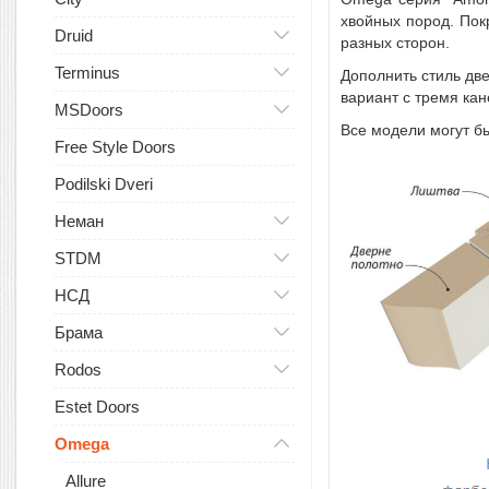
хвойных пород. Пок
Druid
разных сторон.
Terminus
Дополнить стиль дв
вариант с тремя кан
MSDoors
Все модели могут бы
Free Style Doors
Podilski Dveri
Неман
STDM
НСД
Брама
Rodos
Estet Doors
Omega
Allure