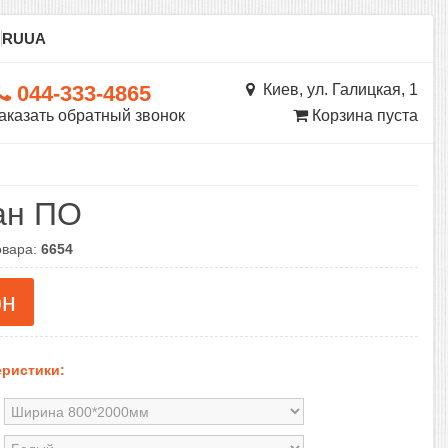
ы
RU
UA
044-333-4865
Киев, ул. Галицкая, 1
аказать обратный звонок
Корзина пуста
ан ПО
овара:
6654
рн
ристики: