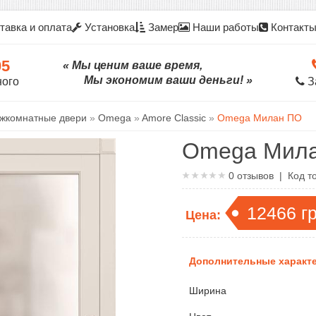
тавка и оплата
Установка
Замер
Наши работы
Контакт
05
« Мы ценим ваше время,
Мы экономим ваши деньги! »
ного
З
жкомнатные двери
»
Omega
»
Amore Classic
»
Omega Милан ПО
Omega Мил
0
отзывов | Код т
12466
г
Цена:
Дополнительные характе
Ширина