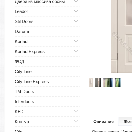
Двери из массива сосны
Leador
Stil Doors
Darumi
Korfad
Korfad Express
ФСД
City Line
City Line Express
TM Doors
Interdoors
KFD
Контур
Описание
Фот
City
Omega серия “Amore