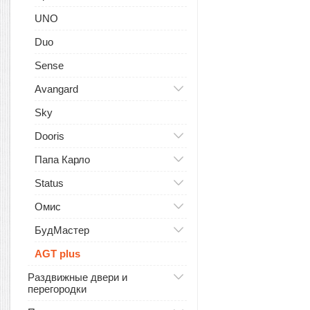
UNO
Duo
Sense
Avangard
Sky
Dooris
Папа Карло
Status
Омис
БудМастер
AGT plus
Раздвижные двери и
перегородки