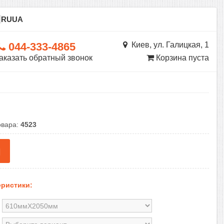
ы
RU
UA
044-333-4865
Киев, ул. Галицкая, 1
аказать обратный звонок
Корзина пуста
овара:
4523
н
ристики: