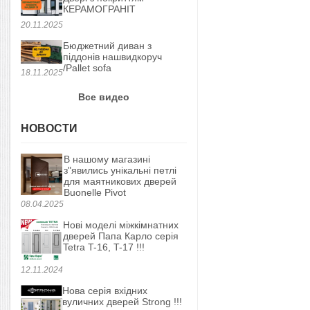
КЕРАМОГРАНІТ
20.11.2025
Бюджетний диван з
піддонів нашвидкоруч
/Pallet sofa
18.11.2025
Все видео
НОВОСТИ
В нашому магазині
з"явились унікальні петлі
для маятникових дверей
Buonelle Pivot
08.04.2025
Нові моделі міжкімнатних
дверей Папа Карло серія
Tetra T-16, T-17 !!!
12.11.2024
Нова серія вхідних
вуличних дверей Strong !!!