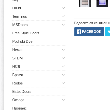
Druid
Terminus
Поделиться ссылкой н
MSDoors
FACEBOOK
Free Style Doors
Podilski Dveri
Неман
STDM
НСД
Брама
Rodos
Estet Doors
Omega
Прованс