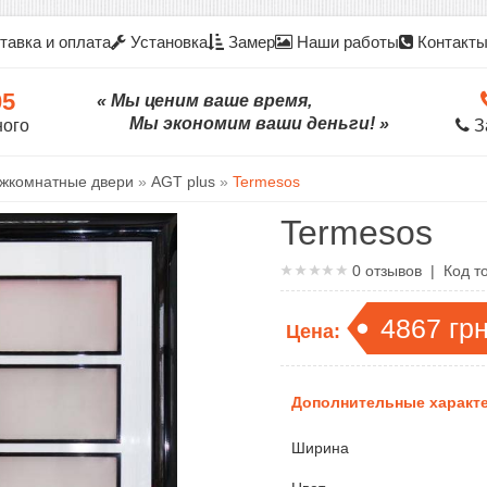
тавка и оплата
Установка
Замер
Наши работы
Контакт
05
« Мы ценим ваше время,
Мы экономим ваши деньги! »
ного
З
жкомнатные двери
»
AGT plus
»
Termesos
Termesos
0
отзывов | Код т
4867
гр
Цена:
Дополнительные характе
Ширина