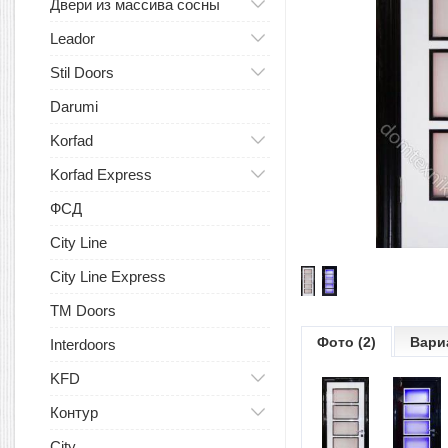
Двери из массива сосны
Leador
Stil Doors
Darumi
Korfad
Korfad Express
ФСД
City Line
City Line Express
TM Doors
Фото (2)
Вари
Interdoors
KFD
Контур
City